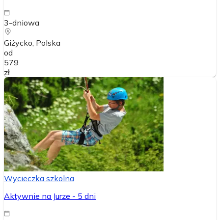
3-dniowa
Giżycko
, Polska
od
579
zł
Wycieczka szkolna
Aktywnie na Jurze - 5 dni