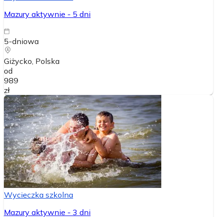
Mazury aktywnie - 5 dni
5-dniowa
Giżycko
, Polska
od
989
zł
Wycieczka szkolna
Mazury aktywnie - 3 dni