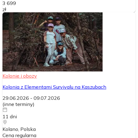
3 699
zł
Kolonie i obozy
Kolonia z Elementami Survivalu na Kaszubach
29.06.2026
-
09.07.2026
(
inne terminy
)
11
dni
Kolano
, Polska
Cena regularna