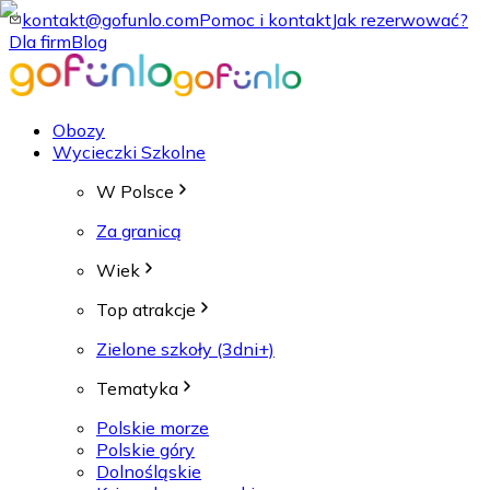
kontakt@gofunlo.com
Pomoc i kontakt
Jak rezerwować?
Dla firm
Blog
Obozy
Wycieczki Szkolne
W Polsce
Za granicą
Wiek
Top atrakcje
Zielone szkoły (3dni+)
Tematyka
Polskie morze
Polskie góry
Dolnośląskie