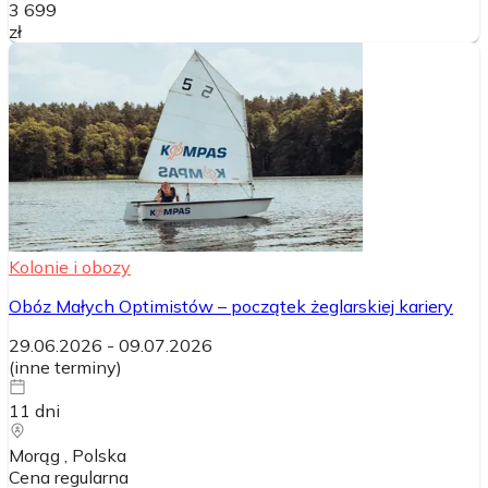
3 699
zł
Kolonie i obozy
Obóz Małych Optimistów – początek żeglarskiej kariery
29.06.2026
-
09.07.2026
(
inne terminy
)
11
dni
Morąg
, Polska
Cena regularna