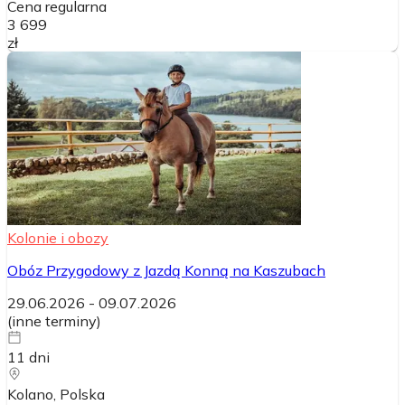
Cena regularna
3 699
zł
Kolonie i obozy
Obóz Przygodowy z Jazdą Konną na Kaszubach
29.06.2026
-
09.07.2026
(
inne terminy
)
11
dni
Kolano
, Polska