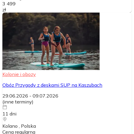
3 499
zł
Kolonie i obozy
Obóz Przygody z deskami SUP na Kaszubach
29.06.2026
-
09.07.2026
(
inne terminy
)
11
dni
Kolano
, Polska
Cena regularna