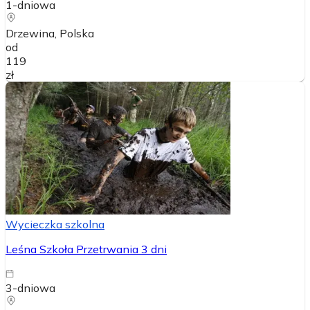
1-dniowa
Drzewina
, Polska
od
119
zł
Wycieczka szkolna
Leśna Szkoła Przetrwania 3 dni
3-dniowa