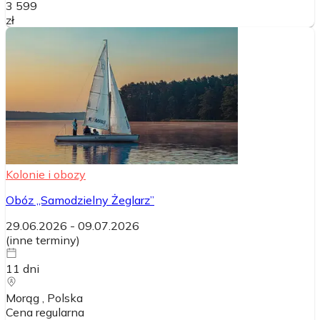
3 599
zł
Kolonie i obozy
Obóz „Samodzielny Żeglarz”
29.06.2026
-
09.07.2026
(
inne terminy
)
11
dni
Morąg
, Polska
Cena regularna