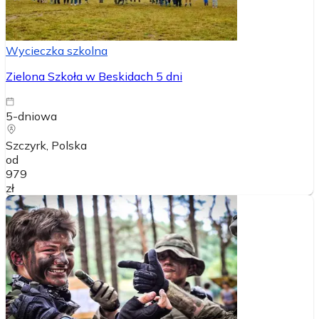
Wycieczka szkolna
Zielona Szkoła w Beskidach 5 dni
5-dniowa
Szczyrk
, Polska
od
979
zł