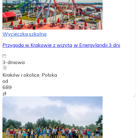
Wycieczka szkolna
Przygoda w Krakowie z wizytą w Energylandii 3 dni
3-dniowa
Kraków i okolice
, Polska
od
689
zł