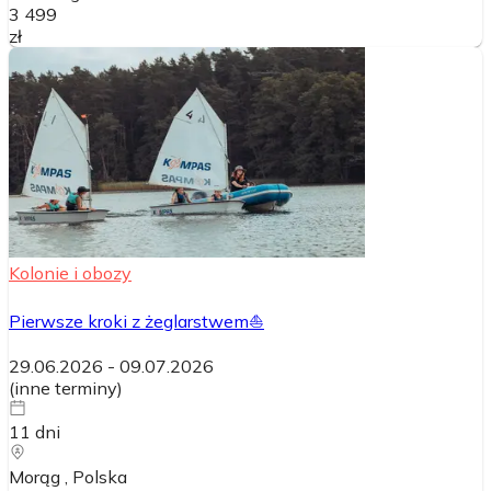
3 499
zł
Kolonie i obozy
Pierwsze kroki z żeglarstwem⛵
29.06.2026
-
09.07.2026
(
inne terminy
)
11
dni
Morąg
, Polska