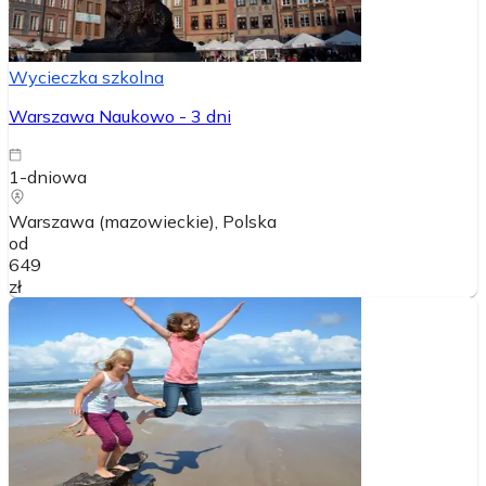
Wycieczka szkolna
Warszawa Naukowo - 3 dni
1-dniowa
Warszawa (mazowieckie)
, Polska
od
649
zł