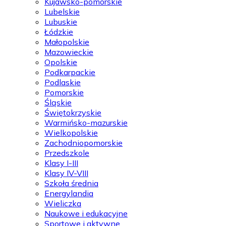
Kujawsko-pomorskie
Lubelskie
Lubuskie
Łódzkie
Małopolskie
Mazowieckie
Opolskie
Podkarpackie
Podlaskie
Pomorskie
Śląskie
Świętokrzyskie
Warmińsko-mazurskie
Wielkopolskie
Zachodniopomorskie
Przedszkole
Klasy I-III
Klasy IV-VIII
Szkoła średnia
Energylandia
Wieliczka
Naukowe i edukacyjne
Sportowe i aktywne