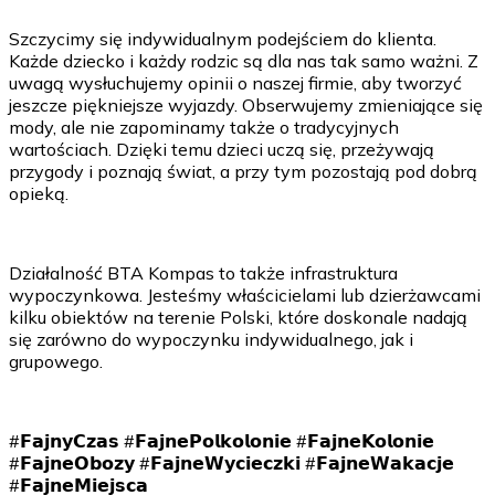
Szczycimy się indywidualnym podejściem do klienta.
Każde dziecko i każdy rodzic są dla nas tak samo ważni. Z
uwagą wysłuchujemy opinii o naszej firmie, aby tworzyć
jeszcze piękniejsze wyjazdy. Obserwujemy zmieniające się
mody, ale nie zapominamy także o tradycyjnych
wartościach. Dzięki temu dzieci uczą się, przeżywają
przygody i poznają świat, a przy tym pozostają pod dobrą
opieką.
Działalność BTA Kompas to także infrastruktura
wypoczynkowa. Jesteśmy właścicielami lub dzierżawcami
kilku obiektów na terenie Polski, które doskonale nadają
się zarówno do wypoczynku indywidualnego, jak i
grupowego.
#𝗙𝗮𝗷𝗻𝘆𝗖𝘇𝗮𝘀 #𝗙𝗮𝗷𝗻𝗲𝗣𝗼𝗹𝗸𝗼𝗹𝗼𝗻𝗶𝗲 #𝗙𝗮𝗷𝗻𝗲𝗞𝗼𝗹𝗼𝗻𝗶𝗲
#𝗙𝗮𝗷𝗻𝗲𝗢𝗯𝗼𝘇𝘆 #𝗙𝗮𝗷𝗻𝗲𝗪𝘆𝗰𝗶𝗲𝗰𝘇𝗸𝗶 #𝗙𝗮𝗷𝗻𝗲𝗪𝗮𝗸𝗮𝗰𝗷𝗲
#𝗙𝗮𝗷𝗻𝗲𝗠𝗶𝗲𝗷𝘀𝗰𝗮