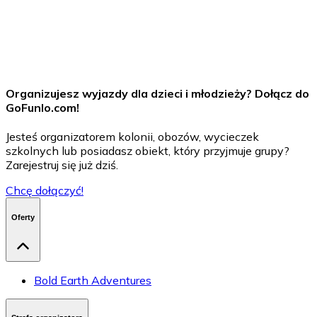
Rozwijanie istniejących portali
W zespole projektowym praca nad nowymi
funkcjonalnościami
Szukanie i poprawianie błędów
Wsparcie techniczne zespołu pracującego na CMS
Organizujesz wyjazdy dla dzieci i młodzieży? Dołącz do
GoFunlo.com
!
Jesteś organizatorem kolonii, obozów, wycieczek
szkolnych lub posiadasz obiekt, który przyjmuje grupy?
Zarejestruj się już dziś.
Chcę dołączyć!
Oferty
Bold Earth Adventures