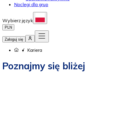
Noclegi dla grup
Wybierz język
PLN
Zaloguj się
Kariera
Poznajmy się bliżej
Jak rezerwować?
Kariera
Kontakt
O nas
Polityka prywatności
Projekty UE
Regulamin