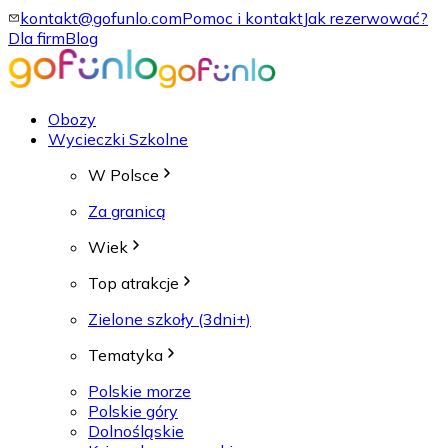
kontakt@gofunlo.com
Pomoc i kontakt
Jak rezerwować?
Dla firm
Blog
Obozy
Wycieczki Szkolne
W Polsce
Za granicą
Wiek
Top atrakcje
Zielone szkoły (3dni+)
Tematyka
Polskie morze
Polskie góry
Dolnośląskie