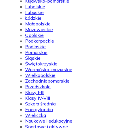
Kujawsko-pomorskie
Lubelskie
Lubuskie
Łódzkie
Małopolskie
Mazowieckie
Opolskie
Podkarpackie
Podlaskie
Pomorskie
Śląskie
Świętokrzyskie
Warmińsko-mazurskie
Wielkopolskie
Zachodniopomorskie
Przedszkole
Klasy I-III
Klasy IV-VIII
Szkoła średnia
Energylandia
Wieliczka
Naukowe i edukacyjne
Sportowe i aktywne