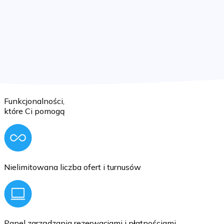
Funkcjonalności,
które Ci pomogą
Nielimitowana liczba ofert i turnusów
Panel zarządzania rezerwacjami i płatnościami