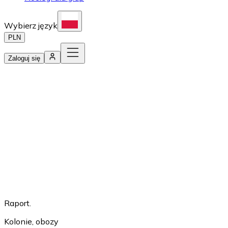
Wybierz język
PLN
Zaloguj się
Raport.
Kolonie, obozy