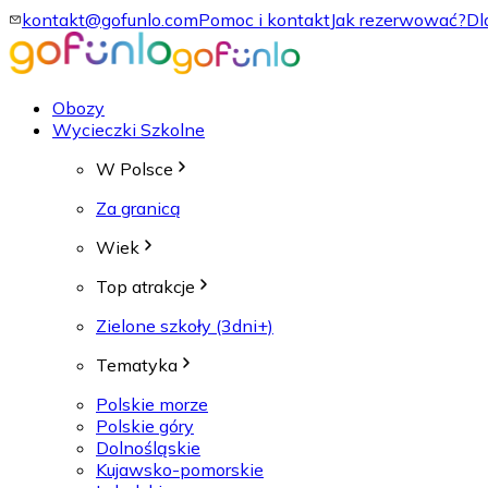
kontakt@gofunlo.com
Pomoc i kontakt
Jak rezerwować?
Dl
Obozy
Wycieczki Szkolne
W Polsce
Za granicą
Wiek
Top atrakcje
Zielone szkoły (3dni+)
Tematyka
Polskie morze
Polskie góry
Dolnośląskie
Kujawsko-pomorskie