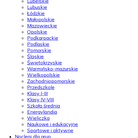
Lubelskie
Lubuskie
Łódzkie
Małopolskie
Mazowieckie
Opolskie
Podkarpackie
Podlaskie
Pomorskie
Śląskie
Świętokrzyskie
Warmińsko-mazurskie
Wielkopolskie
Zachodniopomorskie
Przedszkole
Klasy I-III
Klasy IV-VIII
Szkoła średnia
Energylandia
Wieliczka
Naukowe i edukacyjne
Sportowe i aktywne
Noclegi dla grup