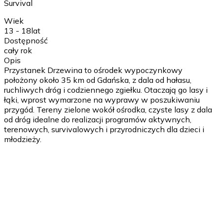
Survival
Wiek
13 - 18
lat
Dostępność
cały rok
Opis
Przystanek Drzewina to ośrodek wypoczynkowy
położony około 35 km od Gdańska, z dala od hałasu,
ruchliwych dróg i codziennego zgiełku. Otaczają go lasy i
łąki, wprost wymarzone na wyprawy w poszukiwaniu
przygód. Tereny zielone wokół ośrodka, czyste lasy z dala
od dróg idealne do realizacji programów aktywnych,
terenowych, survivalowych i przyrodniczych dla dzieci i
młodzieży.
1 dzień
Przyjazd Bronioznawstwo i strzelnica dynamiczna
Budowa broni palnej Przedstawienie różnego rodzaju broni
Zasady bezpiecznego użytkowania Dobywanie broni.
Postawy strzeleckie. Strzelanie w ruchu. Wstęp do czarnej