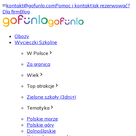
kontakt@gofunlo.com
Pomoc i kontakt
Jak rezerwować?
Dla firm
Blog
Obozy
Wycieczki Szkolne
W Polsce
Za granicą
Wiek
Top atrakcje
Zielone szkoły (3dni+)
Tematyka
Polskie morze
Polskie góry
Dolnośląskie