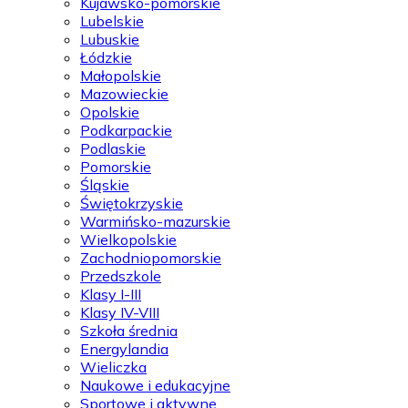
Kujawsko-pomorskie
Lubelskie
Lubuskie
Łódzkie
Małopolskie
Mazowieckie
Opolskie
Podkarpackie
Podlaskie
Pomorskie
Śląskie
Świętokrzyskie
Warmińsko-mazurskie
Wielkopolskie
Zachodniopomorskie
Przedszkole
Klasy I-III
Klasy IV-VIII
Szkoła średnia
Energylandia
Wieliczka
Naukowe i edukacyjne
Sportowe i aktywne