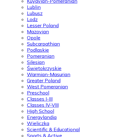
Kuyavian-Pomeranian
Lublin
Lubusz
Lodz
Lesser Poland
Mazovian
Opole
Subcarpathian
Podlaskie
Pomeranian
Silesian
Świętokrzyskie
Warmian-Masurian
Greater Poland
West Pomeranian
Preschool
Classes I-III
Classes IV-VIII
High School
Energylandia
Wieliczka
Scientific & Educational
Sports & Active