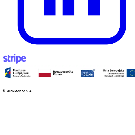
©
2026
Mente S.A.