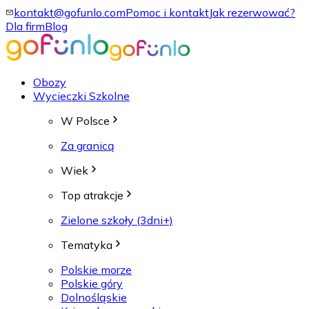
kontakt@gofunlo.com
Pomoc i kontakt
Jak rezerwować?
Dla firm
Blog
Obozy
Wycieczki Szkolne
W Polsce
Za granicą
Wiek
Top atrakcje
Zielone szkoły (3dni+)
Tematyka
Polskie morze
Polskie góry
Dolnośląskie