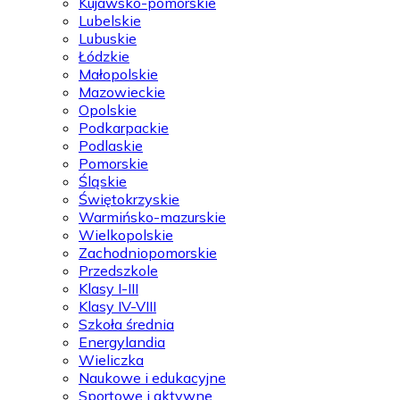
Kujawsko-pomorskie
Lubelskie
Lubuskie
Łódzkie
Małopolskie
Mazowieckie
Opolskie
Podkarpackie
Podlaskie
Pomorskie
Śląskie
Świętokrzyskie
Warmińsko-mazurskie
Wielkopolskie
Zachodniopomorskie
Przedszkole
Klasy I-III
Klasy IV-VIII
Szkoła średnia
Energylandia
Wieliczka
Naukowe i edukacyjne
Sportowe i aktywne