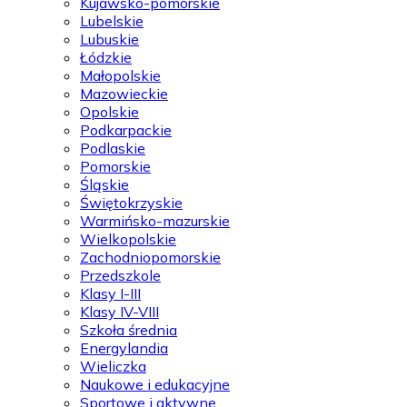
Kujawsko-pomorskie
Lubelskie
Lubuskie
Łódzkie
Małopolskie
Mazowieckie
Opolskie
Podkarpackie
Podlaskie
Pomorskie
Śląskie
Świętokrzyskie
Warmińsko-mazurskie
Wielkopolskie
Zachodniopomorskie
Przedszkole
Klasy I-III
Klasy IV-VIII
Szkoła średnia
Energylandia
Wieliczka
Naukowe i edukacyjne
Sportowe i aktywne