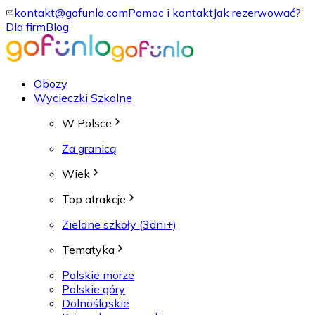
kontakt@gofunlo.com
Pomoc i kontakt
Jak rezerwować?
Dla firm
Blog
Obozy
Wycieczki Szkolne
W Polsce
Za granicą
Wiek
Top atrakcje
Zielone szkoły (3dni+)
Tematyka
Polskie morze
Polskie góry
Dolnośląskie