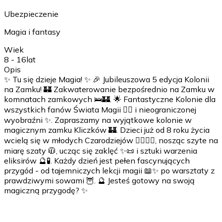
Ubezpieczenie
Magia i fantasy
Wiek
8 - 16
lat
Opis
✨ Tu się dzieje Magia! ✨ 🎉 Jubileuszowa 5 edycja Kolonii
na Zamku! 🏰 Zakwaterowanie bezpośrednio na Zamku w
komnatach zamkowych 🛌🏰. 🌟 Fantastyczne Kolonie dla
wszystkich fanów Świata Magii 🧙‍♂️ i nieograniczonej
wyobraźni ✨. Zapraszamy na wyjątkowe kolonie w
magicznym zamku Kliczków 🏰. Dzieci już od 8 roku życia
wcielą się w młodych Czarodziejów 🧙‍♀️🧙‍♂️, nosząc szyte na
miarę szaty 🧥, ucząc się zaklęć ✨📜 i sztuki warzenia
eliksirów 🔮🧪. Każdy dzień jest pełen fascynujących
przygód - od tajemniczych lekcji magii 📖✨ po warsztaty z
prawdziwymi sowami 🦉. 🔮 Jesteś gotowy na swoją
magiczną przygodę? ✨