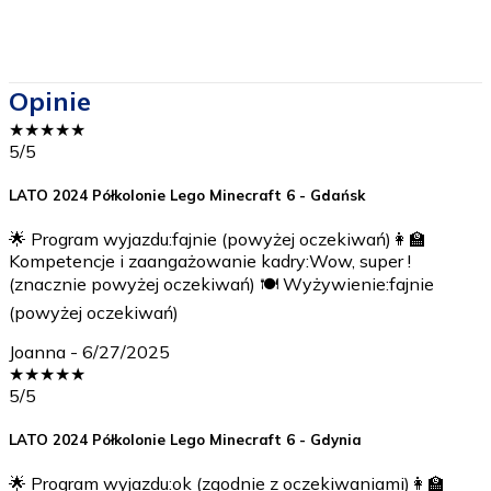
transportu
Opinie
★
★
★
★
★
5
/5
LATO 2024 Półkolonie Lego Minecraft 6 - Gdańsk
🌟 Program wyjazdu:fajnie (powyżej oczekiwań)👩‍🏫
Kompetencje i zaangażowanie kadry:Wow, super !
(znacznie powyżej oczekiwań) 🍽️ Wyżywienie:fajnie
(powyżej oczekiwań)
Joanna
-
6/27/2025
★
★
★
★
★
5
/5
LATO 2024 Półkolonie Lego Minecraft 6 - Gdynia
🌟 Program wyjazdu:ok (zgodnie z oczekiwaniami)👩‍🏫