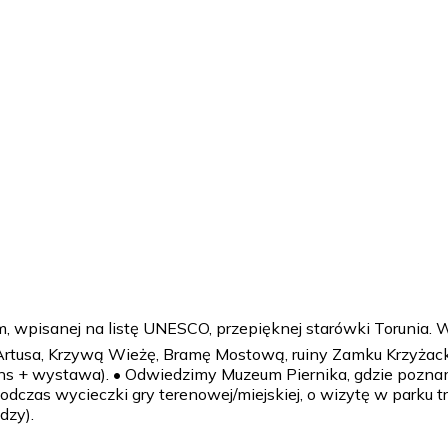
 wpisanej na listę UNESCO, przepięknej starówki Torunia. W
 Artusa, Krzywą Wieżę, Bramę Mostową, ruiny Zamku Krzyżac
ans + wystawa). • Odwiedzimy Muzeum Piernika, gdzie pozna
as wycieczki gry terenowej/miejskiej, o wizytę w parku tra
dzy).