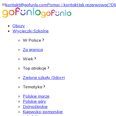
kontakt@gofunlo.com
Pomoc i kontakt
Jak rezerwować?
Dl
Obozy
Wycieczki Szkolne
W Polsce
Za granicą
Wiek
Top atrakcje
Zielone szkoły (3dni+)
Tematyka
Polskie morze
Polskie góry
Dolnośląskie
Kujawsko-pomorskie