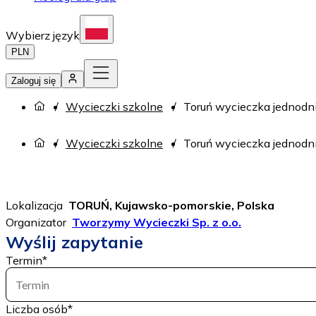
Wybierz język
PLN
Zaloguj się
Wycieczki szkolne
Toruń wycieczka jednod
Wycieczki szkolne
Toruń wycieczka jednod
Lokalizacja
TORUŃ, Kujawsko-pomorskie, Polska
Organizator
Tworzymy Wycieczki Sp. z o.o.
Wyślij zapytanie
Termin
*
Termin
Liczba osób
*