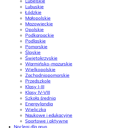
Lubelskie
Lubuskie
Łódzkie
Małopolskie
Mazowieckie
Opolskie
Podkarpackie
Podlaskie
Pomorskie
Śląskie
Świętokrzyskie
Warmińsko-mazurskie
Wielkopolskie
Zachodniopomorskie
Przedszkole
Klasy I-III
Klasy IV-VIII
Szkoła średnia
Energylandia
Wieliczka
Naukowe i edukacyjne
Sportowe i aktywne
Noclegi dla grup