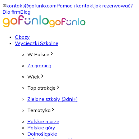
kontakt@gofunlo.com
Pomoc i kontakt
Jak rezerwować?
Dla firm
Blog
Obozy
Wycieczki Szkolne
W Polsce
Za granicą
Wiek
Top atrakcje
Zielone szkoły (3dni+)
Tematyka
Polskie morze
Polskie góry
Dolnośląskie