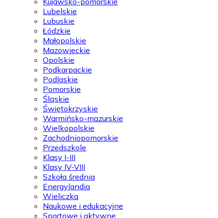
Kujawsko-pomorskie
Lubelskie
Lubuskie
Łódzkie
Małopolskie
Mazowieckie
Opolskie
Podkarpackie
Podlaskie
Pomorskie
Śląskie
Świętokrzyskie
Warmińsko-mazurskie
Wielkopolskie
Zachodniopomorskie
Przedszkole
Klasy I-III
Klasy IV-VIII
Szkoła średnia
Energylandia
Wieliczka
Naukowe i edukacyjne
Sportowe i aktywne