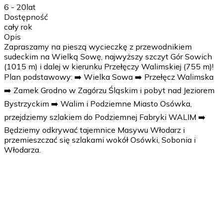
6 - 20
lat
Dostępność
cały rok
Opis
Zapraszamy na pieszą wycieczkę z przewodnikiem
sudeckim na Wielką Sowę, najwyższy szczyt Gór Sowich
(1015 m) i dalej w kierunku Przełęczy Walimskiej (755 m)!
Plan podstawowy: ➡️ Wielka Sowa ➡️ Przełęcz Walimska
➡️ Zamek Grodno w Zagórzu Śląskim i pobyt nad Jeziorem
Bystrzyckim ➡️ Walim i Podziemne Miasto Osówka,
przejdziemy szlakiem do Podziemnej Fabryki WALIM ➡️
Będziemy odkrywać tajemnice Masywu Włodarz i
przemieszczać się szlakami wokół Osówki, Sobonia i
Włodarza.
1 dzień
Wyjazd. Proponowana godzina 6.00-8.00 - w zależności
od miejsca wyjazdu. Spotkanie z przewodnikiem,
prowadzącym warsztaty, animatorem - w zależności od