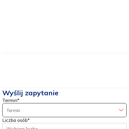
Ubezpieczenie
Cena nie zawiera
Dojazdu
Cen biletów wstępu
Wyślij zapytanie
Termin
*
Termin
Liczba osób
*
Wybierz liczbę