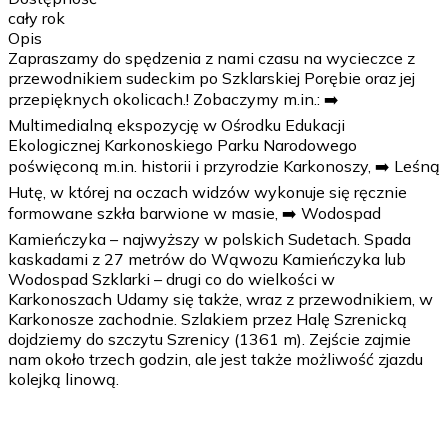
cały rok
Opis
Zapraszamy do spędzenia z nami czasu na wycieczce z
przewodnikiem sudeckim po Szklarskiej Porębie oraz jej
przepięknych okolicach.! Zobaczymy m.in.: ➡️
Multimedialną ekspozycję w Ośrodku Edukacji
Ekologicznej Karkonoskiego Parku Narodowego
poświęconą m.in. historii i przyrodzie Karkonoszy, ➡️ Leśną
Hutę, w której na oczach widzów wykonuje się ręcznie
formowane szkła barwione w masie, ➡️ Wodospad
Kamieńczyka – najwyższy w polskich Sudetach. Spada
kaskadami z 27 metrów do Wąwozu Kamieńczyka lub
Wodospad Szklarki – drugi co do wielkości w
Karkonoszach Udamy się także, wraz z przewodnikiem, w
Karkonosze zachodnie. Szlakiem przez Halę Szrenicką
dojdziemy do szczytu Szrenicy (1361 m). Zejście zajmie
nam około trzech godzin, ale jest także możliwość zjazdu
kolejką linową.
1 dzień