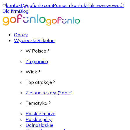
kontakt@gofunlo.com
Pomoc i kontakt
Jak rezerwować?
Dla firm
Blog
Obozy
Wycieczki Szkolne
W Polsce
Za granicą
Wiek
Top atrakcje
Zielone szkoły (3dni+)
Tematyka
Polskie morze
Polskie góry
Dolnośląskie