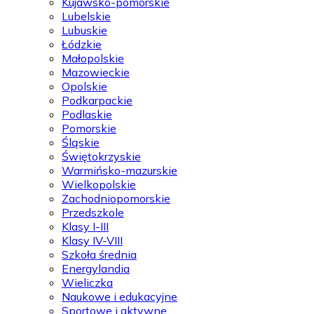
Kujawsko-pomorskie
Lubelskie
Lubuskie
Łódzkie
Małopolskie
Mazowieckie
Opolskie
Podkarpackie
Podlaskie
Pomorskie
Śląskie
Świętokrzyskie
Warmińsko-mazurskie
Wielkopolskie
Zachodniopomorskie
Przedszkole
Klasy I-III
Klasy IV-VIII
Szkoła średnia
Energylandia
Wieliczka
Naukowe i edukacyjne
Sportowe i aktywne