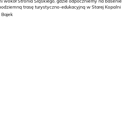
mi wokół Stronia Śląskiego, gdzie odpoczniemy na basenie
podziemną trasę turystyczno-edukacyjną w Starej Kopalni
 Bajek
arsztaty, animatorem - w zależności od rodzaju wycieczki.
ek - ilość posiłków do ustalenia z Zamawiającym np,
ki. Zwiedzanie, wędrówka, czas na integrację, zabawy - w
ającym np, śniadanie + obiad + kolacja lub śniadanie +
ki. Zwiedzanie, wędrówka, czas na integrację, zabawy - w
ającym np, śniadanie + obiad + kolacja lub śniadanie +