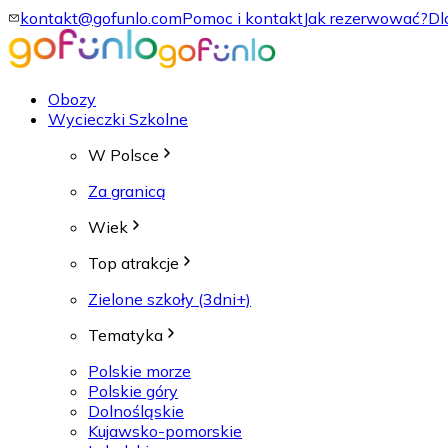
kontakt@gofunlo.com
Pomoc i kontakt
Jak rezerwować?
Dl
Obozy
Wycieczki Szkolne
W Polsce
Za granicą
Wiek
Top atrakcje
Zielone szkoły (3dni+)
Tematyka
Polskie morze
Polskie góry
Dolnośląskie
Kujawsko-pomorskie