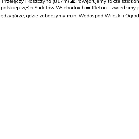
 do Przełęczy Płoszczyna (817m) 🌊Powędrujemy także szlaka
polskiej części Sudetów Wschodnich ➡️ Kletno - zwiedzimy 
iędzygórze, gdzie zobaczymy m.in. Wodospad Wilczki i Ogród
miejsca wyjazdu. Spotkanie z przewodnikiem, prowadzącym w
żności od dokładnego planu ułożonego z Zamawiającym. Posił
. Zakwaterowanie.
ym warsztaty, animatorem - w zależności od rodzaju wyciecz
Posiłek 13.00-14.00 - (ilość posiłków do ustalenia z Zamawi
ym warsztaty, animatorem - w zależności od rodzaju wyciecz
Posiłek 13.00-14.00 - (ilość posiłków do ustalenia z Zamawi