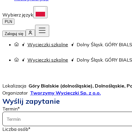
Wybierz język
PLN
Zaloguj się
Wycieczki szkolne
Dolny Śląsk. GÓRY BIALSK
Wycieczki szkolne
Dolny Śląsk. GÓRY BIALSK
Lokalizacja
Góry Bialskie (dolnośląskie), Dolnośląskie, P
Organizator
Tworzymy Wycieczki Sp. z o.o.
Wyślij zapytanie
Termin
*
Termin
Liczba osób
*