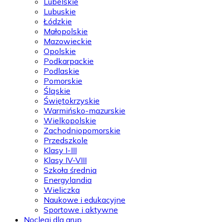
Lubelskie
Lubuskie
Łódzkie
Małopolskie
Mazowieckie
Opolskie
Podkarpackie
Podlaskie
Pomorskie
Śląskie
Świętokrzyskie
Warmińsko-mazurskie
Wielkopolskie
Zachodniopomorskie
Przedszkole
Klasy I-III
Klasy IV-VIII
Szkoła średnia
Energylandia
Wieliczka
Naukowe i edukacyjne
Sportowe i aktywne
Noclegi dla grup