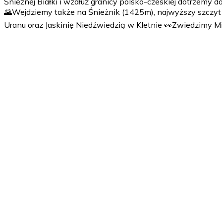
Śnieżnej Białki i wzdłuż granicy polsko-czeskiej dotrzemy
🌄Wejdziemy także na Śnieżnik (1425m), najwyższy szczyt 
Uranu oraz Jaskinię Niedźwiedzią w Kletnie 👀Zwiedzimy M
1 dzień
Wyjazd. Proponowana godzina 6.00-8.00 - w zależności od 
Zwiedzanie, wędrówka, czas na integrację, zabawy - w zale
śniadanie + obiad + kolacja lub śniadanie + obiadokolacja)
2 dzień
Śniadanie 8.00-9.00 Spotkanie z przewodnikiem, prowadząc
zależności od dokładnego planu ułożonego z Zamawiającym. 
obiadokolacja). Zwiedzanie.
3 dzień
Śniadanie 8.00-9.00 Spotkanie z przewodnikiem, prowadząc
zależności od dokładnego planu ułożonego z Zamawiającym. 
obiadokolacja). Zwiedzanie. Powrót.