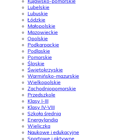
Kujawsko-pomorskie
Lubelskie
Lubuskie
Łódzkie
Małopolskie
Mazowieckie
Opolskie
Podkarpackie
Podlaskie
Pomorskie
Śląskie
Świętokrzyskie
Warmińsko-mazurskie
Wielkopolskie
Zachodniopomorskie
Przedszkole
Klasy I-III
Klasy IV-VIII
Szkoła średnia
Energylandia
Wieliczka
Naukowe i edukacyjne
Sportowe i aktywne