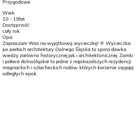
Przygodowe
Wiek
10 - 19
lat
Dostępność
cały rok
Opis
Zapraszam Was na wyjątkową wycieczkę! 🌞 Wycieczka
po perłach architektury Dolnego Śląska to spora dawka
wiedzy zarówno historycznej jak i architektonicznej. Zamki
i pałace dolnośląskie to jedne z najokazalszych rezydencji
magnackich i szlacheckich rodów, których korzenie sięgają
odległych epok.
1 dzień
wyjazd we wczesnych godzinach porannych; pobyt na
zamku Czocha; słusznie zwanego polskim Hogwartem;
przejazd do miejsca zakwaterowania, obiadokolacja,
nocleg;
2 dzień