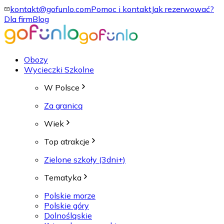
kontakt@gofunlo.com
Pomoc i kontakt
Jak rezerwować?
Dla firm
Blog
Obozy
Wycieczki Szkolne
W Polsce
Za granicą
Wiek
Top atrakcje
Zielone szkoły (3dni+)
Tematyka
Polskie morze
Polskie góry
Dolnośląskie