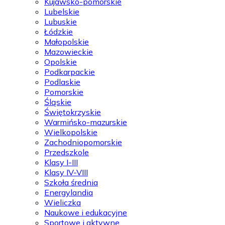
Kujawsko-pomorskie
Lubelskie
Lubuskie
Łódzkie
Małopolskie
Mazowieckie
Opolskie
Podkarpackie
Podlaskie
Pomorskie
Śląskie
Świętokrzyskie
Warmińsko-mazurskie
Wielkopolskie
Zachodniopomorskie
Przedszkole
Klasy I-III
Klasy IV-VIII
Szkoła średnia
Energylandia
Wieliczka
Naukowe i edukacyjne
Sportowe i aktywne