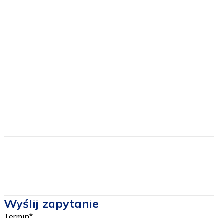
podatek VAT;
obowiązkowe opłaty na TFG i TFU;
ubezpieczenie NNW i pokrycie kosztów leczenia;
zestaw "tour quide" na czas trwania wycieczki;
Cena nie zawiera
biletów wstępu do wybranych atrakcji w ramach
programu;
prowiantu na drogę powrotną, który można zamówić
do śniadania;
Wyślij zapytanie
Termin
*