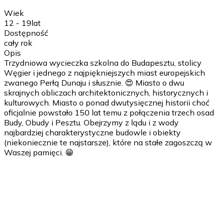
Wiek
12 - 19
lat
Dostępność
cały rok
Opis
Trzydniowa wycieczka szkolna do Budapesztu, stolicy
Węgier i jednego z najpiękniejszych miast europejskich
zwanego Perłą Dunaju i słusznie. 😍 Miasto o dwu
skrajnych obliczach architektonicznych, historycznych i
kulturowych. Miasto o ponad dwutysięcznej historii choć
oficjalnie powstało 150 lat temu z połączenia trzech osad
Budy, Obudy i Pesztu. Obejrzymy z lądu i z wody
najbardziej charakterystyczne budowle i obiekty
(niekoniecznie te najstarsze), które na stałe zagoszczą w
Waszej pamięci. 😁
1 dzień
wyjazd we wczesnych godzinach porannych; przyjazd do
Budapesztu; popołudniowe zwiedzanie historycznej części