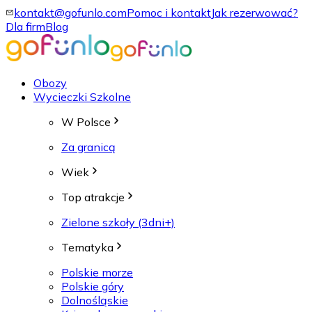
kontakt@gofunlo.com
Pomoc i kontakt
Jak rezerwować?
Dla firm
Blog
Obozy
Wycieczki Szkolne
W Polsce
Za granicą
Wiek
Top atrakcje
Zielone szkoły (3dni+)
Tematyka
Polskie morze
Polskie góry
Dolnośląskie