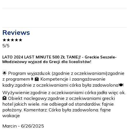
Reviews
★
★
★
★
★
5
/5
LATO 2024 LAST MINUTE 500 ZŁ TANIEJ! - Greckie Seszele-
Młodzieżowy wyjazd do Grecji dla licealistów!
🌟 Program wyjazdu:ok (zgodnie z oczekiwaniami)zgodnie
z programem👩‍🏫 Kompetencje i zaangażowanie
kadry:zgodnie z oczekiwaniami córka była zadowolona🍽️
Wyżywienie:zgodnie z oczekiwaniami córka jadła więc ok.
🏨 Obiekt noclegowy:zgodnie z oczekiwaniami grecki
hotel jakich wiele. nie odbiegał od standardów. fajnie
położony. Komentarz: Córka była zadowolona. fajne
wakacje
Marcin
-
6/26/2025