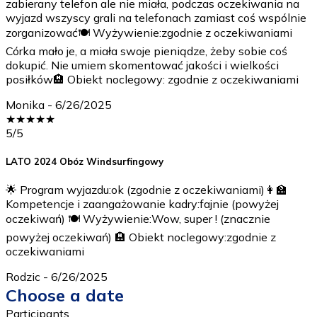
zabierany telefon ale nie miała, podczas oczekiwania na
wyjazd wszyscy grali na telefonach zamiast coś wspólnie
zorganizować🍽️ Wyżywienie:zgodnie z oczekiwaniami
Córka mało je, a miała swoje pieniądze, żeby sobie coś
dokupić. Nie umiem skomentować jakości i wielkości
posiłków🏨 Obiekt noclegowy: zgodnie z oczekiwaniami
Monika
-
6/26/2025
★
★
★
★
★
5
/5
LATO 2024 Obóz Windsurfingowy
🌟 Program wyjazdu:ok (zgodnie z oczekiwaniami)👩‍🏫
Kompetencje i zaangażowanie kadry:fajnie (powyżej
oczekiwań) 🍽️ Wyżywienie:Wow, super ! (znacznie
powyżej oczekiwań) 🏨 Obiekt noclegowy:zgodnie z
oczekiwaniami
Rodzic
-
6/26/2025
Choose a date
Participants