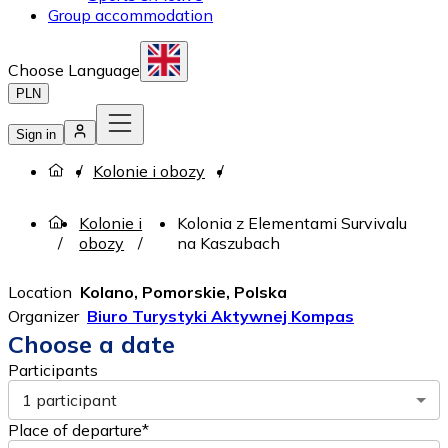
Group accommodation
Choose Language
PLN
Sign in
Kolonie i obozy
Kolonie i
Kolonia z Elementami Survivalu
obozy
na Kaszubach
Location
Kolano, Pomorskie, Polska
Organizer
Biuro Turystyki Aktywnej Kompas
Choose a date
Participants
1 participant
Place of departure*