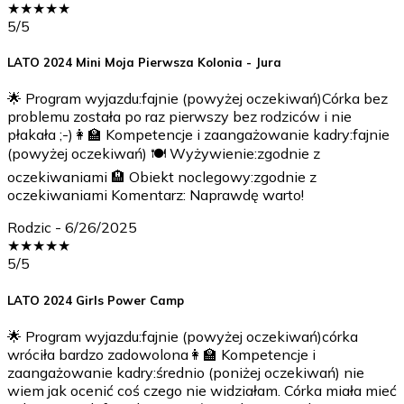
★
★
★
★
★
5
/5
LATO 2024 Mini Moja Pierwsza Kolonia - Jura
🌟 Program wyjazdu:fajnie (powyżej oczekiwań)Córka bez
problemu została po raz pierwszy bez rodziców i nie
płakała ;-)👩‍🏫 Kompetencje i zaangażowanie kadry:fajnie
(powyżej oczekiwań) 🍽️ Wyżywienie:zgodnie z
oczekiwaniami 🏨 Obiekt noclegowy:zgodnie z
oczekiwaniami Komentarz: Naprawdę warto!
Rodzic
-
6/26/2025
★
★
★
★
★
5
/5
LATO 2024 Girls Power Camp
🌟 Program wyjazdu:fajnie (powyżej oczekiwań)córka
wróciła bardzo zadowolona👩‍🏫 Kompetencje i
zaangażowanie kadry:średnio (poniżej oczekiwań) nie
wiem jak ocenić coś czego nie widziałam. Córka miała mieć