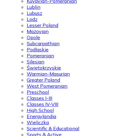
Kuyavian-Pomeranian
Lublin
Lubusz
Lodz
Lesser Poland
Mazovian
Opole
Subcarpathian
Podlaskie
Pomeranian
Silesian
Świętokrzyskie
Warmian-Masurian
Greater Poland
West Pomeranian
Preschool
Classes I-III
Classes IV-VIII
High School
Energylandia
Wieliczka
Scientific & Educational
Sports & Active