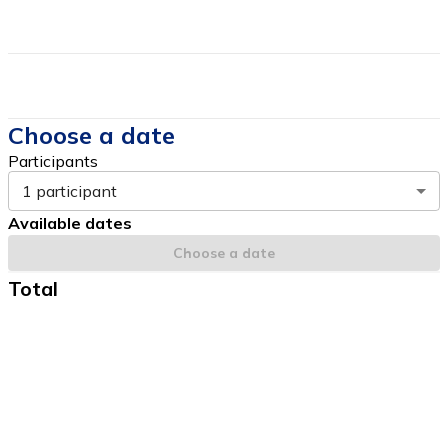
Price DOES NOT include
Choose a date
Participants
1 participant
Available dates
Choose a date
Total