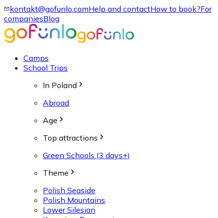
kontakt@gofunlo.com
Help and contact
How to book?
For
companies
Blog
Camps
School Trips
In Poland
Abroad
Age
Top attractions
Green Schools (3 days+)
Theme
Polish Seaside
Polish Mountains
Lower Silesian