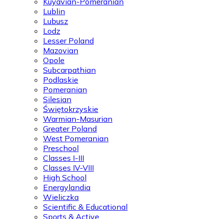
Kuyavian-Pomeranian
Lublin
Lubusz
Lodz
Lesser Poland
Mazovian
Opole
Subcarpathian
Podlaskie
Pomeranian
Silesian
Świętokrzyskie
Warmian-Masurian
Greater Poland
West Pomeranian
Preschool
Classes I-III
Classes IV-VIII
High School
Energylandia
Wieliczka
Scientific & Educational
Sports & Active