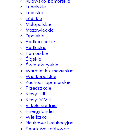
Kujawsko-pomorskie
Lubelskie
Lubuskie
Łódzkie
Małopolskie
Mazowieckie
Opolskie
Podkarpackie
Podlaskie
Pomorskie
Śląskie
Świętokrzyskie
Warmińsko-mazurskie
Wielkopolskie
Zachodniopomorskie
Przedszkole
Klasy I-III
Klasy IV-VIII
Szkoła średnia
Energylandia
Wieliczka
Naukowe i edukacyjne
Sportowe i aktywne