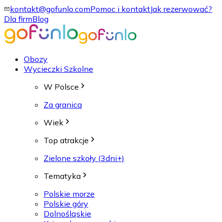
kontakt@gofunlo.com
Pomoc i kontakt
Jak rezerwować?
Dla firm
Blog
Obozy
Wycieczki Szkolne
W Polsce
Za granicą
Wiek
Top atrakcje
Zielone szkoły (3dni+)
Tematyka
Polskie morze
Polskie góry
Dolnośląskie