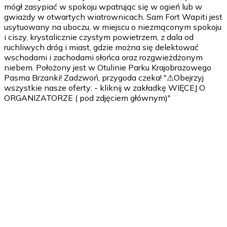
mógł zasypiać w spokoju wpatrując się w ogień lub w
gwiazdy w otwartych wiatrownicach. Sam Fort Wapiti jest
usytuowany na uboczu, w miejscu o niezmąconym spokoju
i ciszy, krystalicznie czystym powietrzem, z dala od
ruchliwych dróg i miast, gdzie można się delektować
wschodami i zachodami słońca oraz rozgwieżdżonym
niebem. Położony jest w Otulinie Parku Krajobrazowego
Pasma Brzanki! Zadzwoń, przygoda czeka! "⚠Obejrzyj
wszystkie nasze oferty: - kliknij w zakładkę WIĘCEJ O
ORGANIZATORZE ( pod zdjęciem głównym)"
1 dzień
Przyjazd od 16.00
2 dzień
Wyjazd 10.00 -11.00
Ubezpieczenie