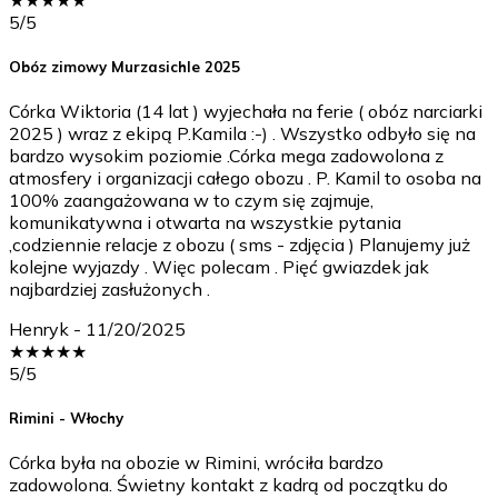
5
/5
Obóz zimowy Murzasichle 2025
Córka Wiktoria (14 lat ) wyjechała na ferie ( obóz narciarki
2025 ) wraz z ekipą P.Kamila :-) . Wszystko odbyło się na
bardzo wysokim poziomie .Córka mega zadowolona z
atmosfery i organizacji całego obozu . P. Kamil to osoba na
100% zaangażowana w to czym się zajmuje,
komunikatywna i otwarta na wszystkie pytania
,codziennie relacje z obozu ( sms - zdjęcia ) Planujemy już
kolejne wyjazdy . Więc polecam . Pięć gwiazdek jak
najbardziej zasłużonych .
Henryk
-
11/20/2025
★
★
★
★
★
5
/5
Rimini - Włochy
Córka była na obozie w Rimini, wróciła bardzo
zadowolona. Świetny kontakt z kadrą od początku do