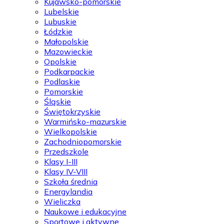
Kujawsko-pomorskie
Lubelskie
Lubuskie
Łódzkie
Małopolskie
Mazowieckie
Opolskie
Podkarpackie
Podlaskie
Pomorskie
Śląskie
Świętokrzyskie
Warmińsko-mazurskie
Wielkopolskie
Zachodniopomorskie
Przedszkole
Klasy I-III
Klasy IV-VIII
Szkoła średnia
Energylandia
Wieliczka
Naukowe i edukacyjne
Sportowe i aktywne