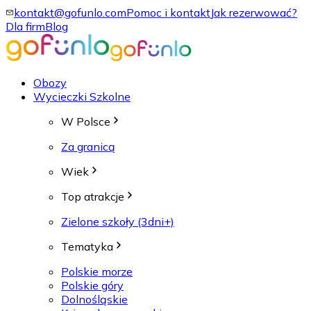
kontakt@gofunlo.com
Pomoc i kontakt
Jak rezerwować?
Dla firm
Blog
Obozy
Wycieczki Szkolne
W Polsce
Za granicą
Wiek
Top atrakcje
Zielone szkoły (3dni+)
Tematyka
Polskie morze
Polskie góry
Dolnośląskie