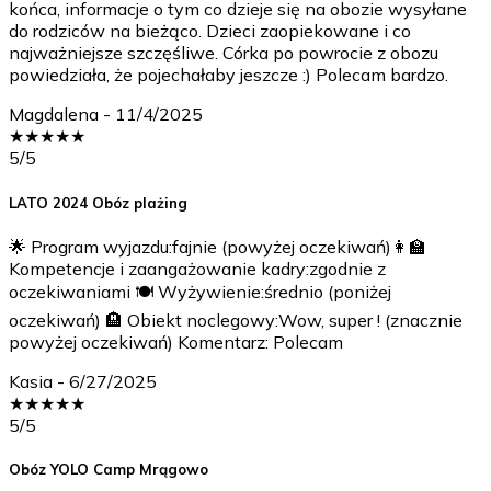
końca, informacje o tym co dzieje się na obozie wysyłane
do rodziców na bieżąco. Dzieci zaopiekowane i co
najważniejsze szczęśliwe. Córka po powrocie z obozu
powiedziała, że pojechałaby jeszcze :) Polecam bardzo.
Magdalena
-
11/4/2025
★
★
★
★
★
5
/5
LATO 2024 Obóz plażing
🌟 Program wyjazdu:fajnie (powyżej oczekiwań)👩‍🏫
Kompetencje i zaangażowanie kadry:zgodnie z
oczekiwaniami 🍽️ Wyżywienie:średnio (poniżej
oczekiwań) 🏨 Obiekt noclegowy:Wow, super ! (znacznie
powyżej oczekiwań) Komentarz: Polecam
Kasia
-
6/27/2025
★
★
★
★
★
5
/5
Obóz YOLO Camp Mrągowo