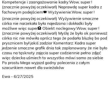
Kompetencje i zaangażowanie kadry:Wow, super !
(znacznie powyżej oczekiwań) Naprawdę super kadra z
fachowym podejściem🍽️ Wyżywienie:Wow, super !
(znacznie powyżej oczekiwań) Wyżywienie smaczne
córka nie narzekała była najedzona i dokładki były
możliwe więc super🏨 Obiekt noclegowy:Wow, super !
(znacznie powyżej oczekiwań) Myślę że było ok ponieważ
córka nic nie mówiła oprócz tego że podarła bluzkę bo pod
prysznicem był jakiś zadzior Komentarz: Kadra super
jedzenie smaczne grafik dnia tak zaplanowany że nie było
czasu na tęsknoty zajęcia super codziennie pełno zdjęć
więc dziecka uśmiech to wszystko mówi samo za siebie
Po prostu Mega wyjazd godny polecenia z całym
szacunkiem nawet dla swieżaków
Ewa
-
6/27/2025