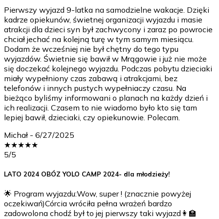
Pierwszy wyjazd 9-latka na samodzielne wakacje. Dzięki
kadrze opiekunów, świetnej organizacji wyjazdu i masie
atrakcji dla dzieci syn był zachwycony i zaraz po powrocie
chciał jechać na kolejną turę w tym samym miesiącu.
Dodam że wcześniej nie był chętny do tego typu
wyjazdów. Świetnie się bawił w Mrągowie i już nie może
się doczekać kolejnego wyjazdu. Podczas pobytu dzieciaki
miały wypełniony czas zabawą i atrakcjami, bez
telefonów i innych pustych wypełniaczy czasu. Na
bieżąco byliśmy informowani o planach na każdy dzień i
ich realizacji. Czasem to nie wiadomo było kto się tam
lepiej bawił, dzieciaki, czy opiekunowie. Polecam.
Michał
-
6/27/2025
★
★
★
★
★
5
/5
LATO 2024 OBÓZ YOLO CAMP 2024- dla młodzieży!
🌟 Program wyjazdu:Wow, super ! (znacznie powyżej
oczekiwań)Córcia wróciła pełna wrażeń bardzo
zadowolona chodź był to jej pierwszy taki wyjazd👩‍🏫