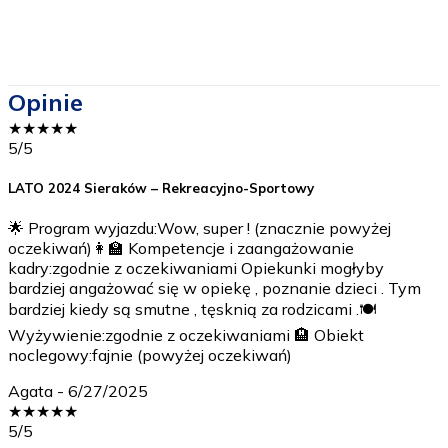
Opinie
★
★
★
★
★
5
/5
LATO 2024 Sieraków – Rekreacyjno-Sportowy
🌟 Program wyjazdu:Wow, super ! (znacznie powyżej
oczekiwań)👩‍🏫 Kompetencje i zaangażowanie
kadry:zgodnie z oczekiwaniami Opiekunki mogłyby
bardziej angażować się w opiekę , poznanie dzieci . Tym
bardziej kiedy są smutne , tęsknią za rodzicami .🍽️
Wyżywienie:zgodnie z oczekiwaniami 🏨 Obiekt
noclegowy:fajnie (powyżej oczekiwań)
Agata
-
6/27/2025
★
★
★
★
★
5
/5