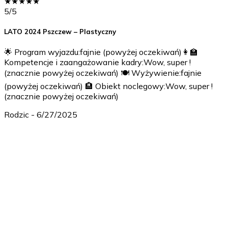
★
★
★
★
★
5
/5
LATO 2024 Pszczew – Plastyczny
🌟 Program wyjazdu:fajnie (powyżej oczekiwań)👩‍🏫
Kompetencje i zaangażowanie kadry:Wow, super !
(znacznie powyżej oczekiwań) 🍽️ Wyżywienie:fajnie
(powyżej oczekiwań) 🏨 Obiekt noclegowy:Wow, super !
(znacznie powyżej oczekiwań)
Rodzic
-
6/27/2025