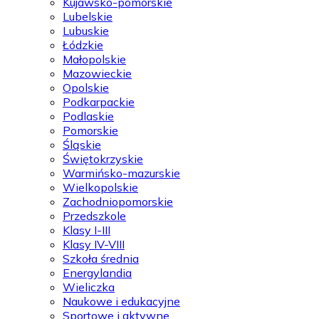
Kujawsko-pomorskie
Lubelskie
Lubuskie
Łódzkie
Małopolskie
Mazowieckie
Opolskie
Podkarpackie
Podlaskie
Pomorskie
Śląskie
Świętokrzyskie
Warmińsko-mazurskie
Wielkopolskie
Zachodniopomorskie
Przedszkole
Klasy I-III
Klasy IV-VIII
Szkoła średnia
Energylandia
Wieliczka
Naukowe i edukacyjne
Sportowe i aktywne