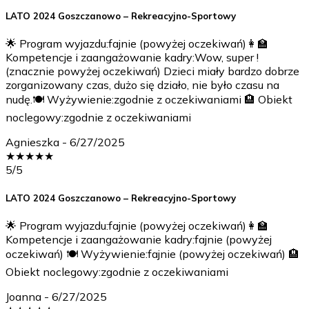
LATO 2024 Goszczanowo – Rekreacyjno-Sportowy
🌟 Program wyjazdu:fajnie (powyżej oczekiwań)👩‍🏫
Kompetencje i zaangażowanie kadry:Wow, super !
(znacznie powyżej oczekiwań) Dzieci miały bardzo dobrze
zorganizowany czas, dużo się działo, nie było czasu na
nudę.🍽️ Wyżywienie:zgodnie z oczekiwaniami 🏨 Obiekt
noclegowy:zgodnie z oczekiwaniami
Agnieszka
-
6/27/2025
★
★
★
★
★
5
/5
LATO 2024 Goszczanowo – Rekreacyjno-Sportowy
🌟 Program wyjazdu:fajnie (powyżej oczekiwań)👩‍🏫
Kompetencje i zaangażowanie kadry:fajnie (powyżej
oczekiwań) 🍽️ Wyżywienie:fajnie (powyżej oczekiwań) 🏨
Obiekt noclegowy:zgodnie z oczekiwaniami
Joanna
-
6/27/2025