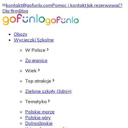
kontakt@gofunlo.com
Pomoc i kontakt
Jak rezerwować?
Dla firm
Blog
Obozy
Wycieczki Szkolne
W Polsce
Za granicą
Wiek
Top atrakcje
Zielone szkoły (3dni+)
Tematyka
Polskie morze
Polskie góry
Dolnośląskie