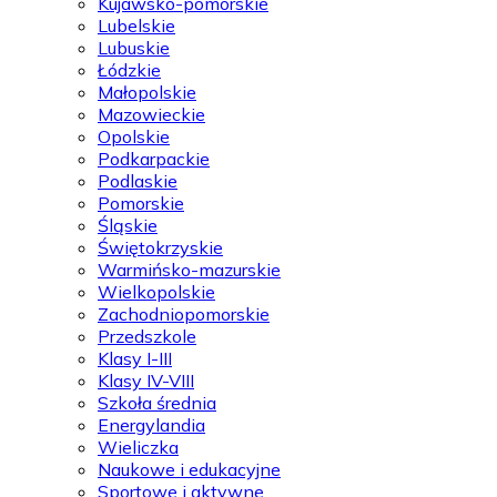
Kujawsko-pomorskie
Lubelskie
Lubuskie
Łódzkie
Małopolskie
Mazowieckie
Opolskie
Podkarpackie
Podlaskie
Pomorskie
Śląskie
Świętokrzyskie
Warmińsko-mazurskie
Wielkopolskie
Zachodniopomorskie
Przedszkole
Klasy I-III
Klasy IV-VIII
Szkoła średnia
Energylandia
Wieliczka
Naukowe i edukacyjne
Sportowe i aktywne