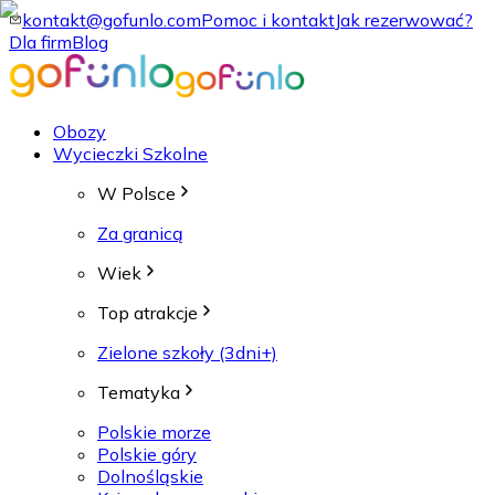
kontakt@gofunlo.com
Pomoc i kontakt
Jak rezerwować?
Dla firm
Blog
Obozy
Wycieczki Szkolne
W Polsce
Za granicą
Wiek
Top atrakcje
Zielone szkoły (3dni+)
Tematyka
Polskie morze
Polskie góry
Dolnośląskie