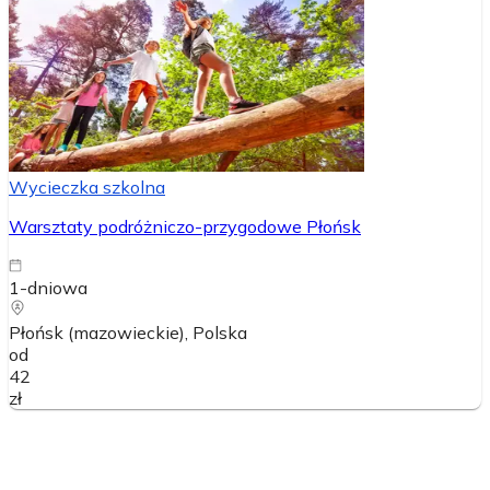
Wycieczka szkolna
Warsztaty podróżniczo-przygodowe Płońsk
1-dniowa
Płońsk (mazowieckie)
, Polska
od
42
zł