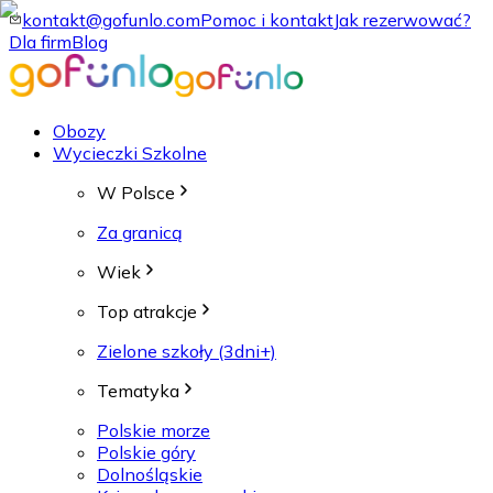
kontakt@gofunlo.com
Pomoc i kontakt
Jak rezerwować?
Dla firm
Blog
Obozy
Wycieczki Szkolne
W Polsce
Za granicą
Wiek
Top atrakcje
Zielone szkoły (3dni+)
Tematyka
Polskie morze
Polskie góry
Dolnośląskie