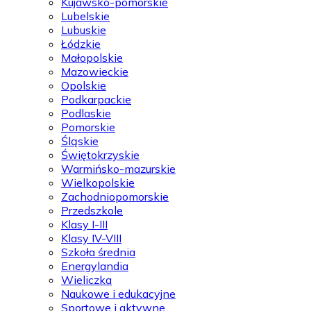
Kujawsko-pomorskie
Lubelskie
Lubuskie
Łódzkie
Małopolskie
Mazowieckie
Opolskie
Podkarpackie
Podlaskie
Pomorskie
Śląskie
Świętokrzyskie
Warmińsko-mazurskie
Wielkopolskie
Zachodniopomorskie
Przedszkole
Klasy I-III
Klasy IV-VIII
Szkoła średnia
Energylandia
Wieliczka
Naukowe i edukacyjne
Sportowe i aktywne