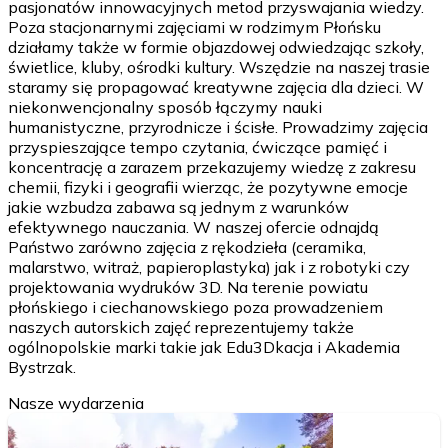
pasjonatów innowacyjnych metod przyswajania wiedzy.
Poza stacjonarnymi zajęciami w rodzimym Płońsku
działamy także w formie objazdowej odwiedzając szkoły,
świetlice, kluby, ośrodki kultury. Wszędzie na naszej trasie
staramy się propagować kreatywne zajęcia dla dzieci. W
niekonwencjonalny sposób łączymy nauki
humanistyczne, przyrodnicze i ścisłe. Prowadzimy zajęcia
przyspieszające tempo czytania, ćwiczące pamięć i
koncentrację a zarazem przekazujemy wiedzę z zakresu
chemii, fizyki i geografii wierząc, że pozytywne emocje
jakie wzbudza zabawa są jednym z warunków
efektywnego nauczania. W naszej ofercie odnajdą
Państwo zarówno zajęcia z rękodzieła (ceramika,
malarstwo, witraż, papieroplastyka) jak i z robotyki czy
projektowania wydruków 3D. Na terenie powiatu
płońskiego i ciechanowskiego poza prowadzeniem
naszych autorskich zajęć reprezentujemy także
ogólnopolskie marki takie jak Edu3Dkacja i Akademia
Bystrzak.
Nasze wydarzenia