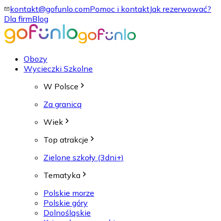
kontakt@gofunlo.com
Pomoc i kontakt
Jak rezerwować?
Dla firm
Blog
Obozy
Wycieczki Szkolne
W Polsce
Za granicą
Wiek
Top atrakcje
Zielone szkoły (3dni+)
Tematyka
Polskie morze
Polskie góry
Dolnośląskie