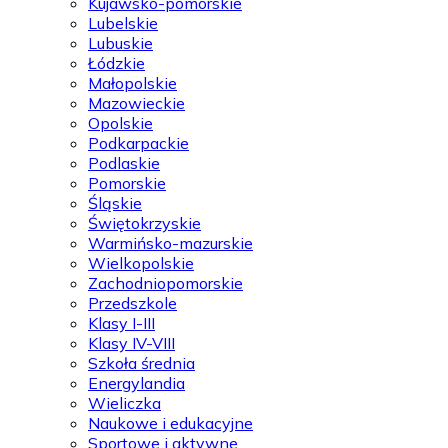
Kujawsko-pomorskie
Lubelskie
Lubuskie
Łódzkie
Małopolskie
Mazowieckie
Opolskie
Podkarpackie
Podlaskie
Pomorskie
Śląskie
Świętokrzyskie
Warmińsko-mazurskie
Wielkopolskie
Zachodniopomorskie
Przedszkole
Klasy I-III
Klasy IV-VIII
Szkoła średnia
Energylandia
Wieliczka
Naukowe i edukacyjne
Sportowe i aktywne