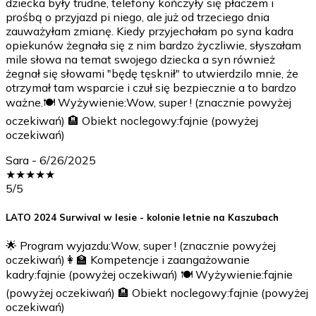
dziecka były trudne, telefony kończyły się płaczem i
prośbą o przyjazd pi niego, ale już od trzeciego dnia
zauważyłam zmianę. Kiedy przyjechałam po syna kadra
opiekunów żegnała się z nim bardzo życzliwie, słyszałam
mile słowa na temat swojego dziecka a syn również
żegnał się słowami "będę tęsknił" to utwierdzilo mnie, że
otrzymał tam wsparcie i czuł się bezpiecznie a to bardzo
ważne.🍽️ Wyżywienie:Wow, super ! (znacznie powyżej
oczekiwań) 🏨 Obiekt noclegowy:fajnie (powyżej
oczekiwań)
Sara
-
6/26/2025
★
★
★
★
★
5
/5
LATO 2024 Surwival w lesie - kolonie letnie na Kaszubach
🌟 Program wyjazdu:Wow, super ! (znacznie powyżej
oczekiwań)👩‍🏫 Kompetencje i zaangażowanie
kadry:fajnie (powyżej oczekiwań) 🍽️ Wyżywienie:fajnie
(powyżej oczekiwań) 🏨 Obiekt noclegowy:fajnie (powyżej
oczekiwań)