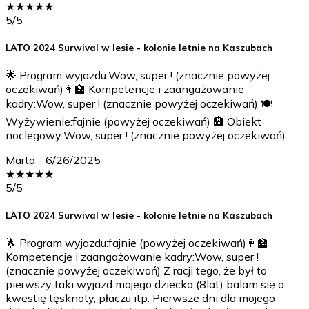
★
★
★
★
★
5
/5
LATO 2024 Surwival w lesie - kolonie letnie na Kaszubach
🌟 Program wyjazdu:Wow, super ! (znacznie powyżej
oczekiwań)👩‍🏫 Kompetencje i zaangażowanie
kadry:Wow, super ! (znacznie powyżej oczekiwań) 🍽️
Wyżywienie:fajnie (powyżej oczekiwań) 🏨 Obiekt
noclegowy:Wow, super ! (znacznie powyżej oczekiwań)
Marta
-
6/26/2025
★
★
★
★
★
5
/5
LATO 2024 Surwival w lesie - kolonie letnie na Kaszubach
🌟 Program wyjazdu:fajnie (powyżej oczekiwań)👩‍🏫
Kompetencje i zaangażowanie kadry:Wow, super !
(znacznie powyżej oczekiwań) Z racji tego, że był to
pierwszy taki wyjazd mojego dziecka (8lat) balam się o
kwestię tęsknoty, płaczu itp. Pierwsze dni dla mojego