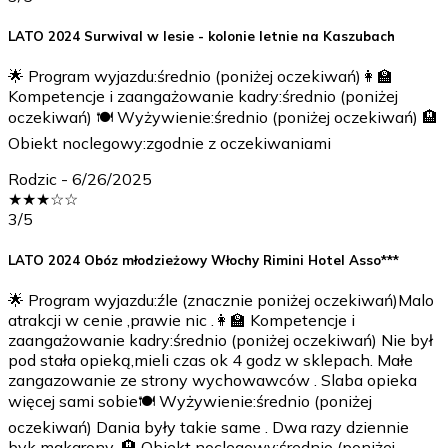
LATO 2024 Surwival w lesie - kolonie letnie na Kaszubach
🌟 Program wyjazdu:średnio (poniżej oczekiwań)👩‍🏫
Kompetencje i zaangażowanie kadry:średnio (poniżej
oczekiwań) 🍽️ Wyżywienie:średnio (poniżej oczekiwań) 🏨
Obiekt noclegowy:zgodnie z oczekiwaniami
Rodzic
-
6/26/2025
★
★
★
☆
☆
3
/5
LATO 2024 Obóz młodzieżowy Włochy Rimini Hotel Asso***
🌟 Program wyjazdu:źle (znacznie poniżej oczekiwań)Malo
atrakcji w cenie ,prawie nic .👩‍🏫 Kompetencje i
zaangażowanie kadry:średnio (poniżej oczekiwań) Nie był
pod stała opieką,mieli czas ok 4 godz w sklepach. Małe
zangazowanie ze strony wychowawców . Slaba opieka
więcej sami sobie🍽️ Wyżywienie:średnio (poniżej
oczekiwań) Dania były takie same . Dwa razy dziennie
byk makarony .🏨 Obiekt noclegowy:średnio (poniżej