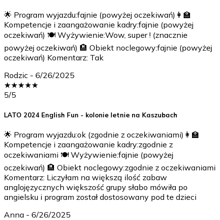
🌟 Program wyjazdu:fajnie (powyżej oczekiwań)👩‍🏫
Kompetencje i zaangażowanie kadry:fajnie (powyżej
oczekiwań) 🍽️ Wyżywienie:Wow, super ! (znacznie
powyżej oczekiwań) 🏨 Obiekt noclegowy:fajnie (powyżej
oczekiwań) Komentarz: Tak
Rodzic
-
6/26/2025
★
★
★
★
★
5
/5
LATO 2024 English Fun - kolonie letnie na Kaszubach
🌟 Program wyjazdu:ok (zgodnie z oczekiwaniami)👩‍🏫
Kompetencje i zaangażowanie kadry:zgodnie z
oczekiwaniami 🍽️ Wyżywienie:fajnie (powyżej
oczekiwań) 🏨 Obiekt noclegowy:zgodnie z oczekiwaniami
Komentarz: Liczyłam na większą ilość zabaw
anglojęzycznych większość grupy słabo mówiła po
angielsku i program został dostosowany pod te dzieci
Anna
-
6/26/2025