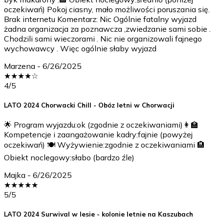
oczekiwań) Pokoj ciasny, mało możliwości poruszania się.
Brak internetu Komentarz: Nic Ogólnie fatalny wyjazd
żadna organizacja za poznawcza ,zwiedzanie sami sobie .
Chodzili sami wieczorami . Nic nie organizowali fajnego
wychowawcy . Więc ogólnie słaby wyjazd
Marzena
-
6/26/2025
★
★
★
★
☆
4
/5
LATO 2024 Chorwacki Chill - Obóz letni w Chorwacji
🌟 Program wyjazdu:ok (zgodnie z oczekiwaniami)👩‍🏫
Kompetencje i zaangażowanie kadry:fajnie (powyżej
oczekiwań) 🍽️ Wyżywienie:zgodnie z oczekiwaniami 🏨
Obiekt noclegowy:słabo (bardzo źle)
Majka
-
6/26/2025
★
★
★
★
★
5
/5
LATO 2024 Surwival w lesie - kolonie letnie na Kaszubach