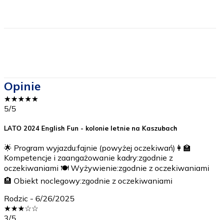
dojazdu
Opinie
★
★
★
★
★
5
/5
LATO 2024 English Fun - kolonie letnie na Kaszubach
🌟 Program wyjazdu:fajnie (powyżej oczekiwań)👩‍🏫
Kompetencje i zaangażowanie kadry:zgodnie z
oczekiwaniami 🍽️ Wyżywienie:zgodnie z oczekiwaniami
🏨 Obiekt noclegowy:zgodnie z oczekiwaniami
Rodzic
-
6/26/2025
★
★
★
☆
☆
3
/5