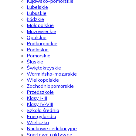
Kujawsko-pomorskie
Lubelskie
Lubuskie
Łódzkie
Małopolskie
Mazowieckie
Opolskie
Podkarpackie
Podlaskie
Pomorskie
Śląskie
Świętokrzyskie
Warmińsko-mazurskie
Wielkopolskie
Zachodniopomorskie
Przedszkole
Klasy I-III
Klasy IV-VIII
Szkoła średnia
Energylandia
Wieliczka
Naukowe i edukacyjne
Sportowe i aktywne