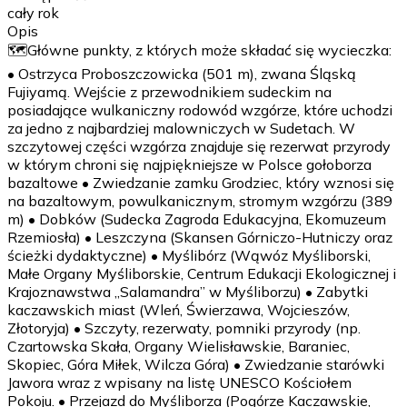
cały rok
Opis
🗺️Główne punkty, z których może składać się wycieczka:
• Ostrzyca Proboszczowicka (501 m), zwana Śląską
Fujiyamą. Wejście z przewodnikiem sudeckim na
posiadające wulkaniczny rodowód wzgórze, które uchodzi
za jedno z najbardziej malowniczych w Sudetach. W
szczytowej części wzgórza znajduje się rezerwat przyrody
w którym chroni się najpiękniejsze w Polsce gołoborza
bazaltowe • Zwiedzanie zamku Grodziec, który wznosi się
na bazaltowym, powulkanicznym, stromym wzgórzu (389
m) • Dobków (Sudecka Zagroda Edukacyjna, Ekomuzeum
Rzemiosła) • Leszczyna (Skansen Górniczo-Hutniczy oraz
ścieżki dydaktyczne) • Myślibórz (Wąwóz Myśliborski,
Małe Organy Myśliborskie, Centrum Edukacji Ekologicznej i
Krajoznawstwa „Salamandra” w Myśliborzu) • Zabytki
kaczawskich miast (Wleń, Świerzawa, Wojcieszów,
Złotoryja) • Szczyty, rezerwaty, pomniki przyrody (np.
Czartowska Skała, Organy Wielisławskie, Baraniec,
Skopiec, Góra Miłek, Wilcza Góra) • Zwiedzanie starówki
Jawora wraz z wpisany na listę UNESCO Kościołem
Pokoju. • Przejazd do Myśliborza (Pogórze Kaczawskie,