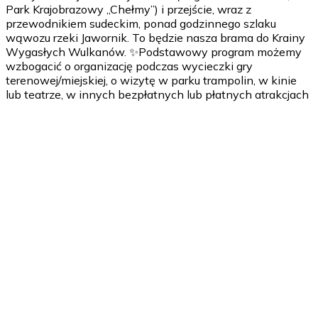
Park Krajobrazowy „Chełmy”) i przejście, wraz z
przewodnikiem sudeckim, ponad godzinnego szlaku
wąwozu rzeki Jawornik. To będzie nasza brama do Krainy
Wygasłych Wulkanów. ✨Podstawowy program możemy
wzbogacić o organizację podczas wycieczki gry
terenowej/miejskiej, o wizytę w parku trampolin, w kinie
lub teatrze, w innych bezpłatnych lub płatnych atrakcjach
1 dzień
- Wyjazd z miejsca zamieszkania (do wyboru: autobusem
lub pociągiem — zorganizuję wszystko od A do Z). -
Proponowana godzina 6.00-8.00 - w zależności od
miejsca wyjazdu. - Spotkanie z przewodnikiem,
prowadzącym warsztaty, animatorem — w zależności od
rodzaju wycieczki. - Zwiedzanie, wędrówka, czas na
integrację, zabawy — w zależności od dokładnego planu. -
Obiad. - Powrót do miejsca zamieszkania.