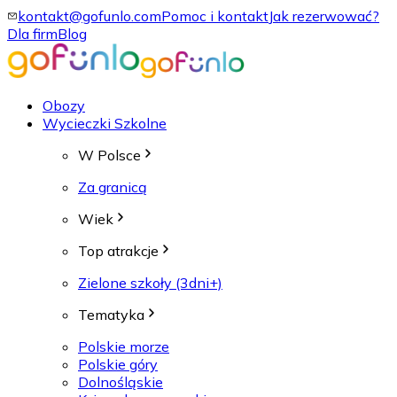
kontakt@gofunlo.com
Pomoc i kontakt
Jak rezerwować?
Dla firm
Blog
Obozy
Wycieczki Szkolne
W Polsce
Za granicą
Wiek
Top atrakcje
Zielone szkoły (3dni+)
Tematyka
Polskie morze
Polskie góry
Dolnośląskie