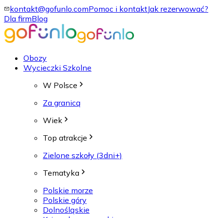
kontakt@gofunlo.com
Pomoc i kontakt
Jak rezerwować?
Dla firm
Blog
Obozy
Wycieczki Szkolne
W Polsce
Za granicą
Wiek
Top atrakcje
Zielone szkoły (3dni+)
Tematyka
Polskie morze
Polskie góry
Dolnośląskie