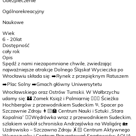
Ubezpieczenie
Ogólnorekreacyjny
Naukowe
Wiek
6 - 20
lat
Dostępność
cały rok
Opis
Spędź z nami niezapomniane chwile, zwiedzając
najważniejsze atrakcje Dolnego Śląska! Wycieczka po
Wrocławiu składa się: ➡️Rynek z przepięknym Ratuszem
➡️Plac Solny ➡️Gmach główny Uniwersytetu
Wrocławskiego oraz Ostrów Tumskii. W Wałbrzychu
udamy się: 🏰 Zamek Książ i Palmiarnię 🚶🏻‍♀️ Ścieżka
Hochbergów z przewodnikiem Sudeckim 🏃 Spacer po
Szczawnie Zdroju 👩🏻‍🏫 Centrum Nauki i Sztuki „Stara
Kopalnia” 🚶‍♂️Wędrówka wraz z przewodnikiem Sudeckim,
szlakiem wokół schroniska Andrzejówka na Waligórę 🏡
Uzdrowisko – Szczawna Zdroju 🤸🏻 Centrum Aktywnego
Wypoczynku i Centrum Przygotowań Sportowców AQUA