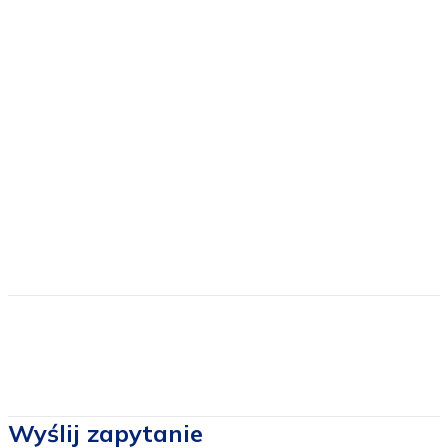
Cena zawiera
Wyżywienie: śniadania i obiadokolacje.
Nocleg
Przewodnik
Pilot
Ubezpieczenie
Cena nie zawiera
Dojazdu
Cen biletów wstępu
Wyślij zapytanie