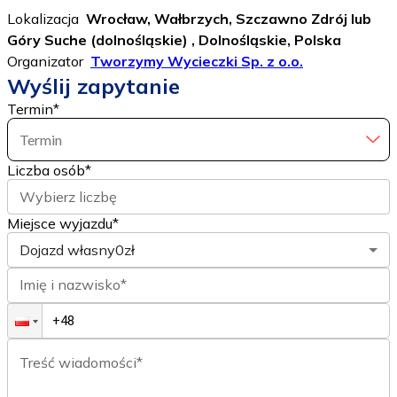
Lokalizacja
Wrocław, Wałbrzych, Szczawno Zdrój lub
Góry Suche (dolnośląskie) , Dolnośląskie, Polska
Organizator
Tworzymy Wycieczki Sp. z o.o.
Wyślij zapytanie
Termin
*
Termin
Liczba osób
*
Wybierz liczbę
Miejsce wyjazdu*
Dojazd własny
0zł
Imię i nazwisko*
Treść wiadomości*