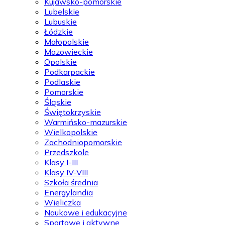
Kujawsko-pomorskie
Lubelskie
Lubuskie
Łódzkie
Małopolskie
Mazowieckie
Opolskie
Podkarpackie
Podlaskie
Pomorskie
Śląskie
Świętokrzyskie
Warmińsko-mazurskie
Wielkopolskie
Zachodniopomorskie
Przedszkole
Klasy I-III
Klasy IV-VIII
Szkoła średnia
Energylandia
Wieliczka
Naukowe i edukacyjne
Sportowe i aktywne