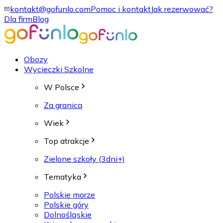
kontakt@gofunlo.com
Pomoc i kontakt
Jak rezerwować?
Dla firm
Blog
Obozy
Wycieczki Szkolne
W Polsce
Za granicą
Wiek
Top atrakcje
Zielone szkoły (3dni+)
Tematyka
Polskie morze
Polskie góry
Dolnośląskie