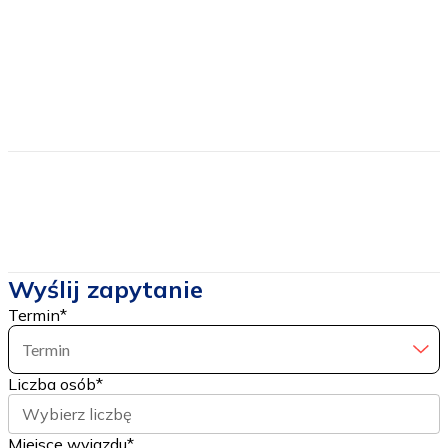
Cena nie zawiera
Dojazdu
Cen biletów wstępu
Wyślij zapytanie
Termin
*
Termin
Liczba osób
*
Wybierz liczbę
Miejsce wyjazdu*