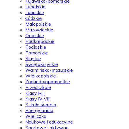
Kujawsko-pomorskie
Lubelskie
Lubuskie
Łódzkie
Małopolskie
Mazowieckie
Opolskie
Podkarpackie
Podlaskie
Pomorskie
Śląskie
Świętokrzyskie
Warmińsko-mazurskie
Wielkopolskie
Zachodniopomorskie
Przedszkole
Klasy I-III
Klasy IV-VIII
Szkoła średnia
Energylandia
Wieliczka
Naukowe i edukacyjne
Sportowe i aktywne