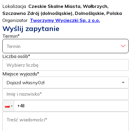
Lokalizacja
Czeskie Skalne Miasta, Wałbrzych,
Szczawno Zdrój (dolnośląskie), Dolnośląskie, Polska
Organizator
Tworzymy Wycieczki Sp. z o.o.
Wyślij zapytanie
Termin
*
Termin
Liczba osób
*
Wybierz liczbę
Miejsce wyjazdu*
Dojazd własny
0zł
Imię i nazwisko*
Treść wiadomości*