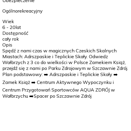
Ubezpieczenie
Ogólnorekreacyjny
Wiek
6 - 20
lat
Dostępność
cały rok
Opis
Spędź z nami czas w magicznych Czeskich Skalnych
Miastach: Adrszpaskie i Teplickie Skały. Odwiedz
Wałbrzych z 3 co do wielkości w Polsce Zamekiem Książ,
przejdź się z nami po Parku Zdrojowym w Szczawnie Zdrój.
Plan podstawowy: ➡️ Adrszpaskie i Teplickie Skały ➡️
Zamek Książ ➡️ Centrum Aktywnego Wypoczynku i
Centrum Przygotowań Sportowców AQUA ZDRÓJ w
Wałbrzychu ➡️Spacer po Szczawnie Zdrój
1 dzień
Wyjazd. Proponowana godzina 6.00-8.00 - w zależności