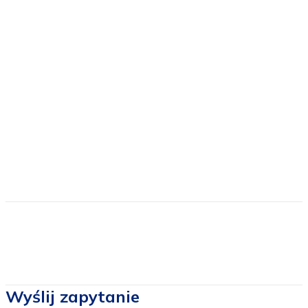
Cena zawiera
Wyżywienie: śniadania i obiadokolacje.
Nocleg
Przewodnik
Pilot
Ubezpieczenie
Cena nie zawiera
Dojazdu
Cen biletów wstępu
Wyślij zapytanie