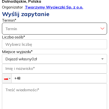
Dolnośląskie, Polska
Organizator
Tworzymy Wycieczki Sp. z o.o.
Wyślij zapytanie
Termin
*
Termin
Liczba osób
*
Wybierz liczbę
Miejsce wyjazdu*
Dojazd własny
0zł
Imię i nazwisko*
Treść wiadomości*