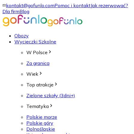
kontakt@gofunlo.com
Pomoc i kontakt
Jak rezerwować?
Dla firm
Blog
Obozy
Wycieczki Szkolne
W Polsce
Za granicą
Wiek
Top atrakcje
Zielone szkoły (3dni+)
Tematyka
Polskie morze
Polskie góry
Dolnośląskie