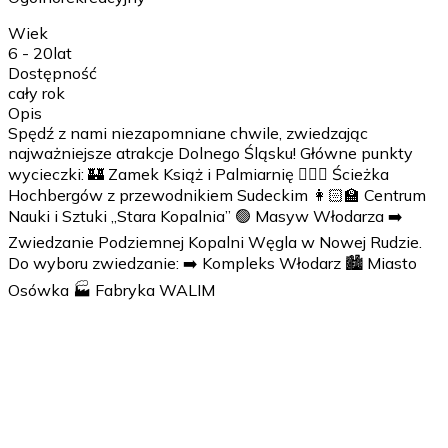
Wiek
6 - 20
lat
Dostępność
cały rok
Opis
Spędź z nami niezapomniane chwile, zwiedzając
najważniejsze atrakcje Dolnego Śląsku! Główne punkty
wycieczki: 🏰 Zamek Książ i Palmiarnię 🚶🏻‍♀️ Ścieżka
Hochbergów z przewodnikiem Sudeckim 👩🏻‍🏫 Centrum
Nauki i Sztuki „Stara Kopalnia” 🟢 Masyw Włodarza ➡️
Zwiedzanie Podziemnej Kopalni Węgla w Nowej Rudzie.
Do wyboru zwiedzanie: ➡️ Kompleks Włodarz 🏙️ Miasto
Osówka 🏭 Fabryka WALIM
1 dzień
Wyjazd. Proponowana godzina 6.00-8.00 - w zależności
od miejsca wyjazdu. Spotkanie z przewodnikiem,
prowadzącym warsztaty, animatorem - w zależności od