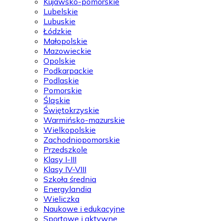
Kujawsko-pomorskie
Lubelskie
Lubuskie
Łódzkie
Małopolskie
Mazowieckie
Opolskie
Podkarpackie
Podlaskie
Pomorskie
Śląskie
Świętokrzyskie
Warmińsko-mazurskie
Wielkopolskie
Zachodniopomorskie
Przedszkole
Klasy I-III
Klasy IV-VIII
Szkoła średnia
Energylandia
Wieliczka
Naukowe i edukacyjne
Sportowe i aktywne