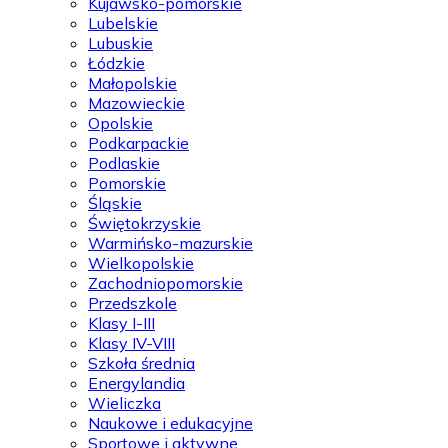
Kujawsko-pomorskie
Lubelskie
Lubuskie
Łódzkie
Małopolskie
Mazowieckie
Opolskie
Podkarpackie
Podlaskie
Pomorskie
Śląskie
Świętokrzyskie
Warmińsko-mazurskie
Wielkopolskie
Zachodniopomorskie
Przedszkole
Klasy I-III
Klasy IV-VIII
Szkoła średnia
Energylandia
Wieliczka
Naukowe i edukacyjne
Sportowe i aktywne