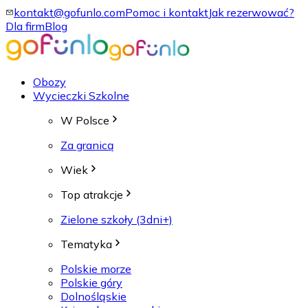
kontakt@gofunlo.com
Pomoc i kontakt
Jak rezerwować?
Dla firm
Blog
Obozy
Wycieczki Szkolne
W Polsce
Za granicą
Wiek
Top atrakcje
Zielone szkoły (3dni+)
Tematyka
Polskie morze
Polskie góry
Dolnośląskie