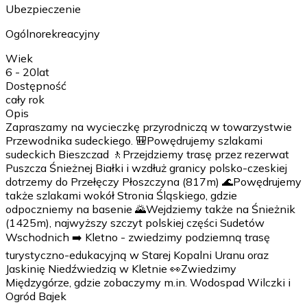
Ubezpieczenie
Ogólnorekreacyjny
Wiek
6 - 20
lat
Dostępność
cały rok
Opis
Zapraszamy na wycieczkę przyrodniczą w towarzystwie
Przewodnika sudeckiego. 🎒Powędrujemy szlakami
sudeckich Bieszczad 🚶Przejdziemy trasę przez rezerwat
Puszcza Śnieżnej Białki i wzdłuż granicy polsko-czeskiej
dotrzemy do Przełęczy Płoszczyna (817m) 🌊Powędrujemy
także szlakami wokół Stronia Śląskiego, gdzie
odpoczniemy na basenie 🌄Wejdziemy także na Śnieżnik
(1425m), najwyższy szczyt polskiej części Sudetów
Wschodnich ➡️ Kletno - zwiedzimy podziemną trasę
turystyczno-edukacyjną w Starej Kopalni Uranu oraz
Jaskinię Niedźwiedzią w Kletnie 👀Zwiedzimy
Międzygórze, gdzie zobaczymy m.in. Wodospad Wilczki i
Ogród Bajek