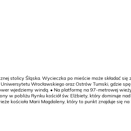
cznej stolicy Śląska. Wycieczka po mieście może składać s
Uniwersytetu Wrocławskiego oraz Ostrów Tumski, gdzie spęd
er wjedziemy windą. • Na platformę na 97-metrowej wieży w
ony w pobliżu Rynku kościół św. Elżbiety, który dominuje n
a wieże kościoła Marii Magdaleny, który to punkt znajduje s