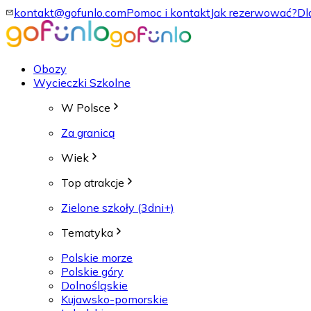
kontakt@gofunlo.com
Pomoc i kontakt
Jak rezerwować?
Dl
Obozy
Wycieczki Szkolne
W Polsce
Za granicą
Wiek
Top atrakcje
Zielone szkoły (3dni+)
Tematyka
Polskie morze
Polskie góry
Dolnośląskie
Kujawsko-pomorskie