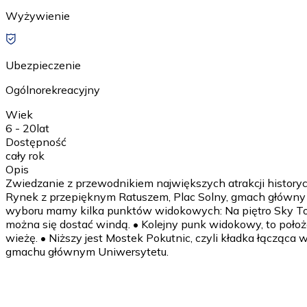
Wyżywienie
Ubezpieczenie
Ogólnorekreacyjny
Wiek
6 - 20
lat
Dostępność
cały rok
Opis
Zwiedzanie z przewodnikiem największych atrakcji history
Rynek z przepięknym Ratuszem, Plac Solny, gmach główny 
wyboru mamy kilka punktów widokowych: Na piętro Sky Tow
można się dostać windą. • Kolejny punk widokowy, to położ
wieżę. • Niższy jest Mostek Pokutnic, czyli kładka łącząc
gmachu głównym Uniwersytetu.
1 dzień