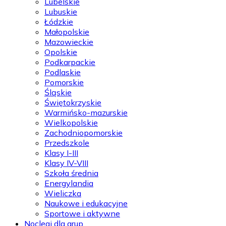
Lubelskie
Lubuskie
Łódzkie
Małopolskie
Mazowieckie
Opolskie
Podkarpackie
Podlaskie
Pomorskie
Śląskie
Świętokrzyskie
Warmińsko-mazurskie
Wielkopolskie
Zachodniopomorskie
Przedszkole
Klasy I-III
Klasy IV-VIII
Szkoła średnia
Energylandia
Wieliczka
Naukowe i edukacyjne
Sportowe i aktywne
Noclegi dla grup