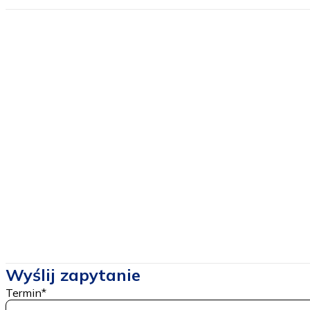
Cena orientacyjna
od
100
Cena zawiera
Przewodnik
Pilot
Ubezpieczenie
Cena nie zawiera
Dojazdu
Cen biletów wstępu
Wyślij zapytanie
Termin
*