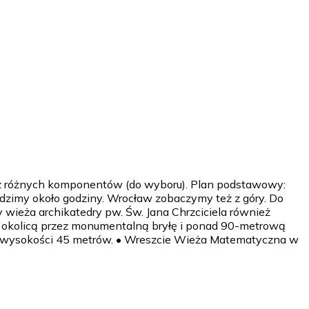
ię z różnych komponentów (do wyboru). Plan podstawowy:
zimy około godziny. Wrocław zobaczymy też z góry. Do
ieża archikatedry pw. Św. Jana Chrzciciela również
ad okolicą przez monumentalną bryłę i ponad 90-metrową
ię na wysokości 45 metrów. • Wreszcie Wieża Matematyczna w