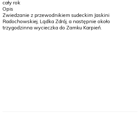
cały rok
Opis
Zwiedzanie z przewodnikiem sudeckim Jaskini
Radochowskiej, Lądka Zdrój, a następnie około
trzygodzinna wycieczka do Zamku Karpień.
1 dzień
1. Wyjazd. Proponowana godzina 6.00-8.00 2. Spotkanie
z przewodnikiem 3. Zwiedzanie 4. 13.00-14.00 Posiłek 5.
Zwiedzanie 6. Powrót
Ubezpieczenie
Tak
polska