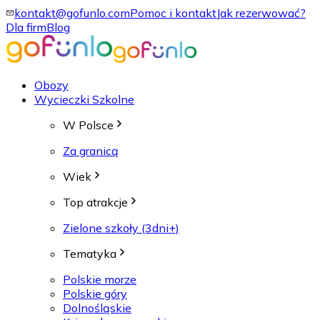
kontakt@gofunlo.com
Pomoc i kontakt
Jak rezerwować?
Dla firm
Blog
Obozy
Wycieczki Szkolne
W Polsce
Za granicą
Wiek
Top atrakcje
Zielone szkoły (3dni+)
Tematyka
Polskie morze
Polskie góry
Dolnośląskie