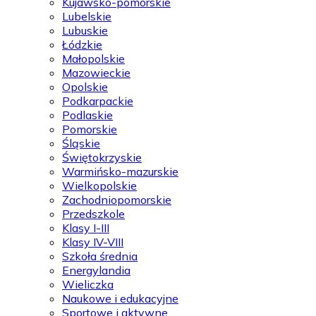
Kujawsko-pomorskie
Lubelskie
Lubuskie
Łódzkie
Małopolskie
Mazowieckie
Opolskie
Podkarpackie
Podlaskie
Pomorskie
Śląskie
Świętokrzyskie
Warmińsko-mazurskie
Wielkopolskie
Zachodniopomorskie
Przedszkole
Klasy I-III
Klasy IV-VIII
Szkoła średnia
Energylandia
Wieliczka
Naukowe i edukacyjne
Sportowe i aktywne