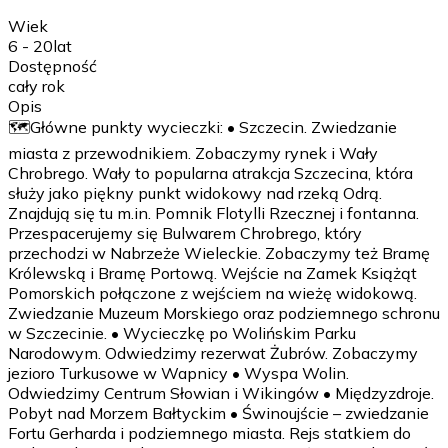
Wiek
6 - 20
lat
Dostępność
cały rok
Opis
🗺️Główne punkty wycieczki: • Szczecin. Zwiedzanie
miasta z przewodnikiem. Zobaczymy rynek i Wały
Chrobrego. Wały to popularna atrakcja Szczecina, która
służy jako piękny punkt widokowy nad rzeką Odrą.
Znajdują się tu m.in. Pomnik Flotylli Rzecznej i fontanna.
Przespacerujemy się Bulwarem Chrobrego, który
przechodzi w Nabrzeże Wieleckie. Zobaczymy też Bramę
Królewską i Bramę Portową. Wejście na Zamek Książąt
Pomorskich połączone z wejściem na wieżę widokową.
Zwiedzanie Muzeum Morskiego oraz podziemnego schronu
w Szczecinie. • Wycieczkę po Wolińskim Parku
Narodowym. Odwiedzimy rezerwat Żubrów. Zobaczymy
jezioro Turkusowe w Wapnicy • Wyspa Wolin.
Odwiedzimy Centrum Słowian i Wikingów • Międzyzdroje.
Pobyt nad Morzem Bałtyckim • Świnoujście – zwiedzanie
Fortu Gerharda i podziemnego miasta. Rejs statkiem do