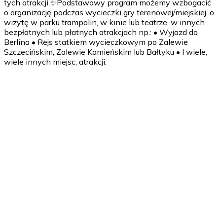
tych atrakcji ✨Podstawowy program możemy wzbogacić
o organizację podczas wycieczki gry terenowej/miejskiej, o
wizytę w parku trampolin, w kinie lub teatrze, w innych
bezpłatnych lub płatnych atrakcjach np.: • Wyjazd do
Berlina • Rejs statkiem wycieczkowym po Zalewie
Szczecińskim, Zalewie Kamieńskim lub Bałtyku • I wiele,
wiele innych miejsc, atrakcji.
1 dzień
Wyjazd z miejsca zamieszkania (do wyboru: autobusem lub
pociągiem - zorganizuję wszystko od A do Z).
Proponowana godzina 6.00-8.00 - w zależności od
miejsca wyjazdu. Spotkanie z przewodnikiem,
prowadzącym warsztaty, animatorem - w zależności od
rodzaju wycieczki. Zwiedzanie, wędrówka, czas na
integrację, zabawy - w zależności od dokładnego planu.
Obiadokolacja 18.00-19.00 (ilość posiłków do ustalenia z
Zamawiającym np. śniadanie + obiad + kolacja lub
śniadanie + obiadokolacja). Zakwaterowanie.