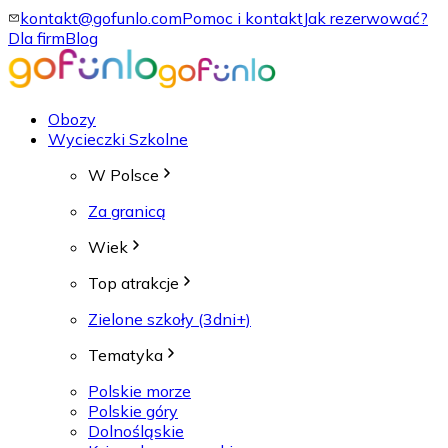
kontakt@gofunlo.com
Pomoc i kontakt
Jak rezerwować?
Dla firm
Blog
Obozy
Wycieczki Szkolne
W Polsce
Za granicą
Wiek
Top atrakcje
Zielone szkoły (3dni+)
Tematyka
Polskie morze
Polskie góry
Dolnośląskie