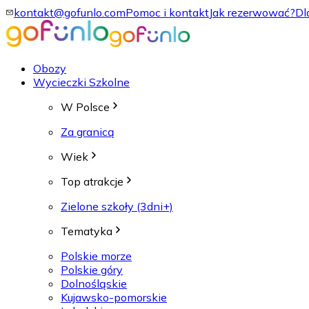
kontakt@gofunlo.com
Pomoc i kontakt
Jak rezerwować?
Dl
Obozy
Wycieczki Szkolne
W Polsce
Za granicą
Wiek
Top atrakcje
Zielone szkoły (3dni+)
Tematyka
Polskie morze
Polskie góry
Dolnośląskie
Kujawsko-pomorskie