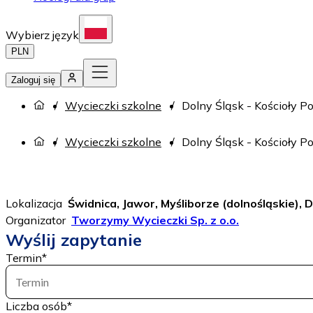
Wybierz język
PLN
Zaloguj się
Wycieczki szkolne
Dolny Śląsk - Kościoły P
Wycieczki szkolne
Dolny Śląsk - Kościoły P
Lokalizacja
Świdnica, Jawor, Myśliborze (dolnośląskie), 
Organizator
Tworzymy Wycieczki Sp. z o.o.
Wyślij zapytanie
Termin
*
Termin
Liczba osób
*