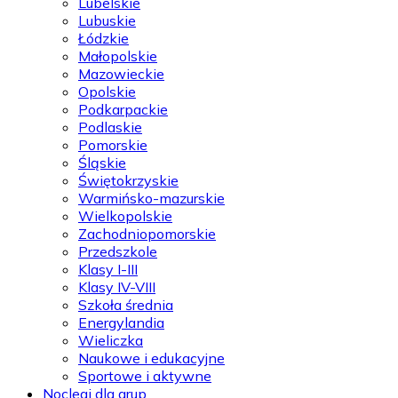
Lubelskie
Lubuskie
Łódzkie
Małopolskie
Mazowieckie
Opolskie
Podkarpackie
Podlaskie
Pomorskie
Śląskie
Świętokrzyskie
Warmińsko-mazurskie
Wielkopolskie
Zachodniopomorskie
Przedszkole
Klasy I-III
Klasy IV-VIII
Szkoła średnia
Energylandia
Wieliczka
Naukowe i edukacyjne
Sportowe i aktywne
Noclegi dla grup