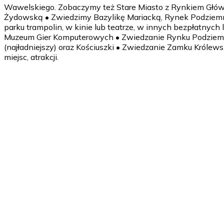
Wawelskiego. Zobaczymy też Stare Miasto z Rynkiem Głównym 
Żydowską • Zwiedzimy Bazylikę Mariacką, Rynek Podziemn
parku trampolin, w kinie lub teatrze, w innych bezpłatnych
Muzeum Gier Komputerowych • Zwiedzanie Rynku Podziemne
(najładniejszy) oraz Kościuszki • Zwiedzanie Zamku Królew
miejsc, atrakcji.
1 dzień
Wyjazd z miejsca zamieszkania (do wyboru: autobusem lub p
Spotkanie z przewodnikiem, prowadzącym warsztaty, animat
dokładnego planu. Obiadokolacja 18.00-19.00 (ilość posiłk
2 dzień
Śniadanie 8.00-9.00. Spotkanie z przewodnikiem, prowadzą
zależności od planu na dany dzień. Obiadokolacja 18.00-19.
do miejsca noclegu. Czas wolny.
3 dzień