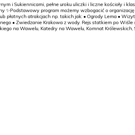
i Sukiennicami, pełne uroku uliczki i liczne kościoły i kla
y ✨Podstawowy program możemy wzbogacić o organizację pod
 lub płatnych atrakcjach np. takich jak: • Ogrody Lema • Wi
go • Zwiedzanie Krakowa z wody. Rejs statkiem po Wiśle 
skiego na Wawelu, Katedry na Wawelu, Komnat Królewskich, Sk
ociągiem - zorganizuję wszystko od A do Z). Proponowana go
orem - w zależności od rodzaju wycieczki. Zwiedzanie, wędr
ów do ustalenia z Zamawiającym np. śniadanie + obiad + kolac
cym warsztaty, animatorem - w zależności od rodzaju wyciec
00 (ilość posiłków do ustalenia z Zamawiającym np. śniadanie