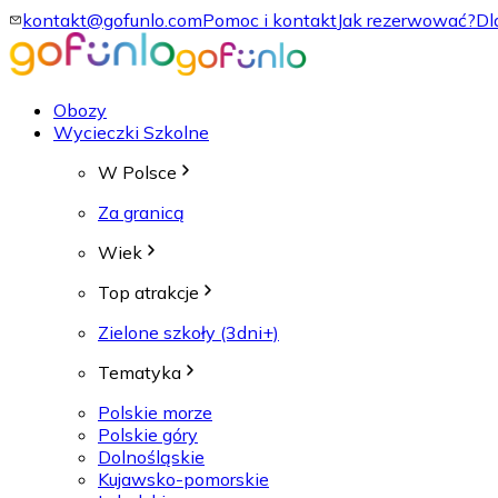
kontakt@gofunlo.com
Pomoc i kontakt
Jak rezerwować?
Dl
Obozy
Wycieczki Szkolne
W Polsce
Za granicą
Wiek
Top atrakcje
Zielone szkoły (3dni+)
Tematyka
Polskie morze
Polskie góry
Dolnośląskie
Kujawsko-pomorskie