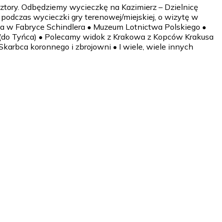
sztory. Odbędziemy wycieczkę na Kazimierz – Dzielnicę
czas wycieczki gry terenowej/miejskiej, o wizytę w
zyta w Fabryce Schindlera • Muzeum Lotnictwa Polskiego •
(do Tyńca) • Polecamy widok z Krakowa z Kopców Krakusa
arbca koronnego i zbrojowni • I wiele, wiele innych
dzina 6.00-8.00 - w zależności od miejsca wyjazdu.
ówka, czas na integrację, zabawy - w zależności od
ja lub śniadanie + obiadokolacja). Zakwaterowanie.
zki. Zwiedzanie, wędrówka, czas na integrację, zabawy - w
 + obiad + kolacja lub śniadanie + obiadokolacja). Powrót