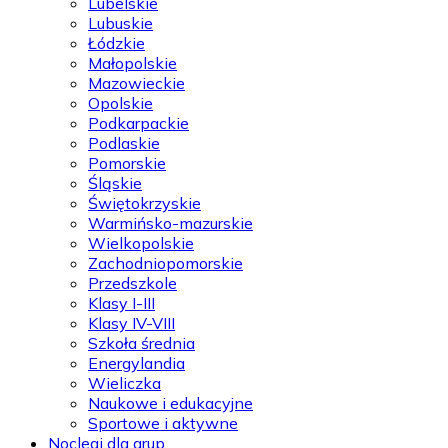
Lubelskie
Lubuskie
Łódzkie
Małopolskie
Mazowieckie
Opolskie
Podkarpackie
Podlaskie
Pomorskie
Śląskie
Świętokrzyskie
Warmińsko-mazurskie
Wielkopolskie
Zachodniopomorskie
Przedszkole
Klasy I-III
Klasy IV-VIII
Szkoła średnia
Energylandia
Wieliczka
Naukowe i edukacyjne
Sportowe i aktywne
Noclegi dla grup