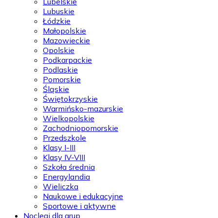
Lubelskie
Lubuskie
Łódzkie
Małopolskie
Mazowieckie
Opolskie
Podkarpackie
Podlaskie
Pomorskie
Śląskie
Świętokrzyskie
Warmińsko-mazurskie
Wielkopolskie
Zachodniopomorskie
Przedszkole
Klasy I-III
Klasy IV-VIII
Szkoła średnia
Energylandia
Wieliczka
Naukowe i edukacyjne
Sportowe i aktywne
Noclegi dla grup