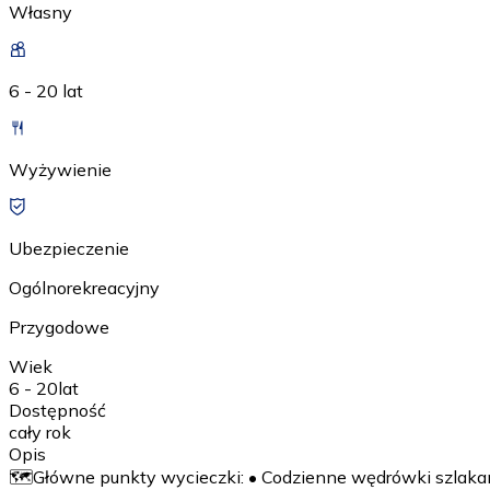
Własny
6 - 20 lat
Wyżywienie
Ubezpieczenie
Ogólnorekreacyjny
Przygodowe
Wiek
6 - 20
lat
Dostępność
cały rok
Opis
🗺️Główne punkty wycieczki: • Codzienne wędrówki szlakami