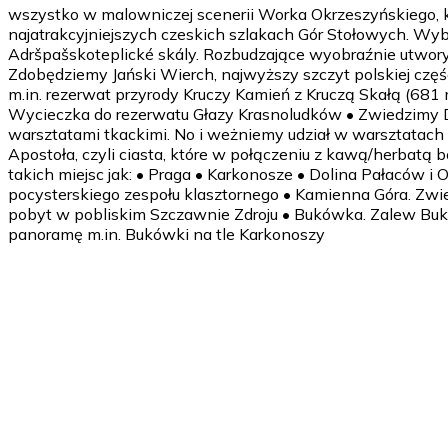
wszystko w malowniczej scenerii Worka Okrzeszyńskiego, 
najatrakcyjniejszych czeskich szlakach Gór Stołowych. Wy
Adršpašskoteplické skály. Rozbudzające wyobraźnie utwory 
Zdobędziemy Jański Wierch, najwyższy szczyt polskiej częś
m.in. rezerwat przyrody Kruczy Kamień z Kruczą Skałą (681
Wycieczka do rezerwatu Głazy Krasnoludków • Zwiedzimy 
warsztatami tkackimi. No i weżniemy udział w warsztatach 
Apostoła, czyli ciasta, które w połączeniu z kawą/herb
takich miejsc jak: • Praga • Karkonosze • Dolina Pałaców i
pocysterskiego zespołu klasztornego • Kamienna Góra. Zwi
pobyt w pobliskim Szczawnie Zdroju • Bukówka. Zalew Buk
panoramę m.in. Bukówki na tle Karkonoszy
1 dzień
Wyjazd z miejsca zamieszkania (do wyboru: autobusem lub p
Spotkanie z przewodnikiem, prowadzącym warsztaty, animat
dokładnego planu. Obiadokolacja 18.00-19.00 (ilość posiłk
2 dzień