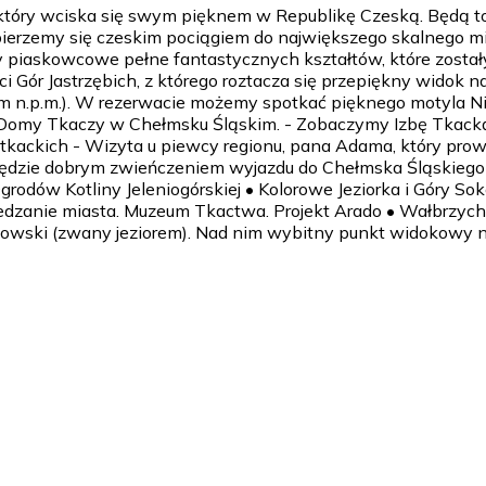
który wciska się swym pięknem w Republikę Czeską. Będą to
bierzemy się czeskim pociągiem do największego skalnego m
piaskowcowe pełne fantastycznych kształtów, które zostały 
ci Gór Jastrzębich, z którego roztacza się przepiękny widok
 m n.p.m.). W rezerwacie możemy spotkać pięknego motyla Nie
Domy Tkaczy w Chełmsku Śląskim. - Zobaczymy Izbę Tkacką,
tkackich - Wizyta u piewcy regionu, pana Adama, który prow
atą będzie dobrym zwieńczeniem wyjazdu do Chełmska Śląsk
 Ogrodów Kotliny Jeleniogórskiej • Kolorowe Jeziorka i Góry
edzanie miasta. Muzeum Tkactwa. Projekt Arado • Wałbrzych
owski (zwany jeziorem). Nad nim wybitny punkt widokowy n
ociągiem - zorganizuję wszystko od A do Z). Proponowana go
orem - w zależności od rodzaju wycieczki. Zwiedzanie, wędr
ów do ustalenia z Zamawiającym np. śniadanie + obiad + kolac