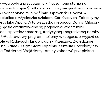
 wędrówki z przestrzenią • Nasza noga stanie na
iasta w Europie Środkowej, do masywu górskiego o nazwie
uwiecznione m.in. w filmie „Opowieści z Narni” •
 na okolicę • Wycieczka szlakami Gór Kruczych. Zobaczymy
pylaka Apollo. A to wszystko nieopodal Doliny Miłości •
 gdzie organizowane są pogadanki wraz z mini
adzi sprzedaż smacznej, tradycyjnej i nagradzanej Bomby
iego ✨Podstawowy program możemy wzbogacić o wyjazd do
 Sokole w Rudawach Janowickich • Krzeszów. Zwiedzanie
 np. Zamek Książ, Stara Kopalnia, Muzeum Porcelany czy
a Zadziernej. Wejdziemy tam by zobaczyć przepiękną
dzina 6.00-8.00 - w zależności od miejsca wyjazdu.
ówka, czas na integrację, zabawy - w zależności od
ja lub śniadanie + obiadokolacja). Zakwaterowanie.