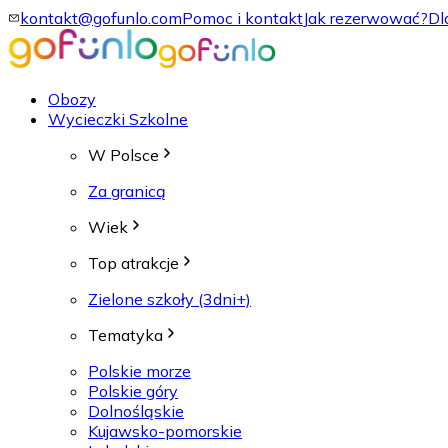
kontakt@gofunlo.com
Pomoc i kontakt
Jak rezerwować?
Dl
Obozy
Wycieczki Szkolne
W Polsce
Za granicą
Wiek
Top atrakcje
Zielone szkoły (3dni+)
Tematyka
Polskie morze
Polskie góry
Dolnośląskie
Kujawsko-pomorskie