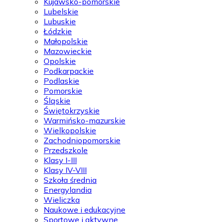
Kujawsko-pomorskie
Lubelskie
Lubuskie
Łódzkie
Małopolskie
Mazowieckie
Opolskie
Podkarpackie
Podlaskie
Pomorskie
Śląskie
Świętokrzyskie
Warmińsko-mazurskie
Wielkopolskie
Zachodniopomorskie
Przedszkole
Klasy I-III
Klasy IV-VIII
Szkoła średnia
Energylandia
Wieliczka
Naukowe i edukacyjne
Sportowe i aktywne