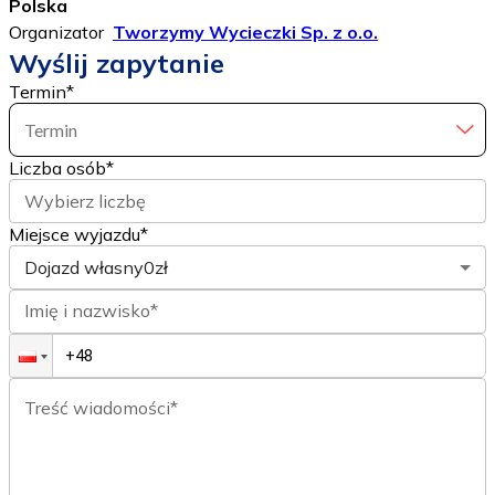
Polska
Organizator
Tworzymy Wycieczki Sp. z o.o.
Wyślij zapytanie
Termin
*
Termin
Liczba osób
*
Wybierz liczbę
Miejsce wyjazdu*
Dojazd własny
0zł
Imię i nazwisko*
Treść wiadomości*