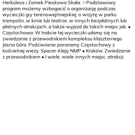
Herkulesa i Zamek Pieskowa Skała. ✨Podstawowy
program możemy wzbogacić o organizację podczas
wycieczki gry terenowej/miejskiej, o wizytę w parku
trampolin, w kinie lub teatrze, w innych bezpłatnych lub
płatnych atrakcjach, a także wyjazd do takich miejsc jak: •
Częstochowa. W trakcie tej wycieczki udamy się na
zwiedzanie z przewodnikiem kompleksu klasztornego
Jasna Góra. Podziwianie panoramy Częstochowy z
kościelnej wieży. Spacer Aleją NMP • Kraków. Zwiedzanie
z przewodnikiem • I wiele, wiele innych miejsc, atrakcji
1 dzień
Wyjazd z miejsca zamieszkania (do wyboru: autobusem lub
pociągiem - zorganizuję wszystko od A do Z).
Proponowana godzina 6.00-8.00 - w zależności od
miejsca wyjazdu. Spotkanie z przewodnikiem,
prowadzącym warsztaty, animatorem - w zależności od
rodzaju wycieczki. Zwiedzanie, wędrówka, czas na
integrację, zabawy - w zależności od dokładnego planu.
Obiadokolacja 18.00-19.00 (ilość posiłków do ustalenia z