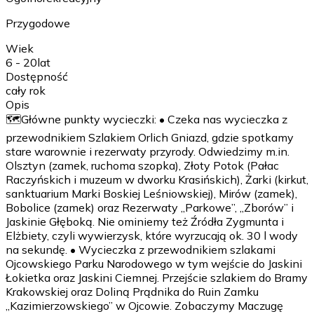
Przygodowe
Wiek
6 - 20
lat
Dostępność
cały rok
Opis
🗺️Główne punkty wycieczki: • Czeka nas wycieczka z
przewodnikiem Szlakiem Orlich Gniazd, gdzie spotkamy
stare warownie i rezerwaty przyrody. Odwiedzimy m.in.
Olsztyn (zamek, ruchoma szopka), Złoty Potok (Pałac
Raczyńskich i muzeum w dworku Krasińskich), Żarki (kirkut,
sanktuarium Marki Boskiej Leśniowskiej), Mirów (zamek),
Bobolice (zamek) oraz Rezerwaty „Parkowe”, „Zborów” i
Jaskinie Głęboką. Nie ominiemy też Źródła Zygmunta i
Elżbiety, czyli wywierzysk, które wyrzucają ok. 30 l wody
na sekundę. • Wycieczka z przewodnikiem szlakami
Ojcowskiego Parku Narodowego w tym wejście do Jaskini
Łokietka oraz Jaskini Ciemnej. Przejście szlakiem do Bramy
Krakowskiej oraz Doliną Prądnika do Ruin Zamku
„Kazimierzowskiego” w Ojcowie. Zobaczymy Maczugę