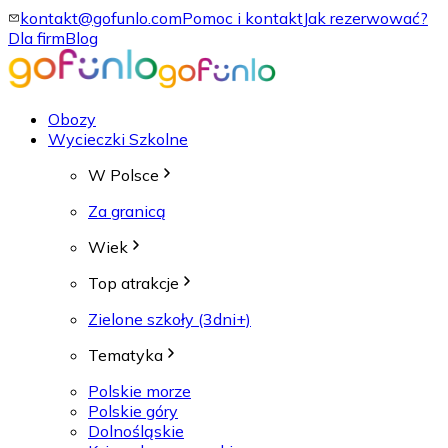
kontakt@gofunlo.com
Pomoc i kontakt
Jak rezerwować?
Dla firm
Blog
Obozy
Wycieczki Szkolne
W Polsce
Za granicą
Wiek
Top atrakcje
Zielone szkoły (3dni+)
Tematyka
Polskie morze
Polskie góry
Dolnośląskie