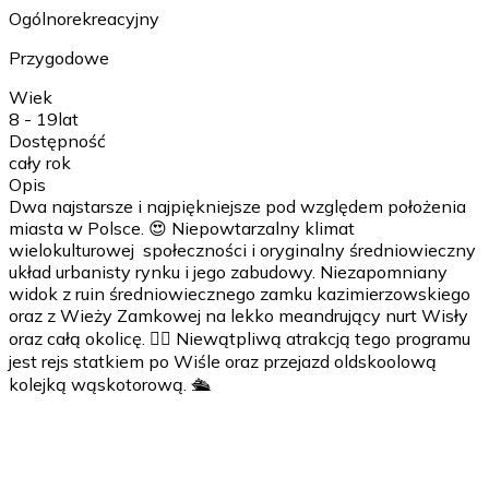
Ogólnorekreacyjny
Przygodowe
Wiek
8 - 19
lat
Dostępność
cały rok
Opis
Dwa najstarsze i najpiękniejsze pod względem położenia
miasta w Polsce. 😍 Niepowtarzalny klimat
wielokulturowej społeczności i oryginalny średniowieczny
układ urbanisty rynku i jego zabudowy. Niezapomniany
widok z ruin średniowiecznego zamku kazimierzowskiego
oraz z Wieży Zamkowej na lekko meandrujący nurt Wisły
oraz całą okolicę. 🚶‍♀️ Niewątpliwą atrakcją tego programu
jest rejs statkiem po Wiśle oraz przejazd oldskoolową
kolejką wąskotorową. 🛳️
1 dzień