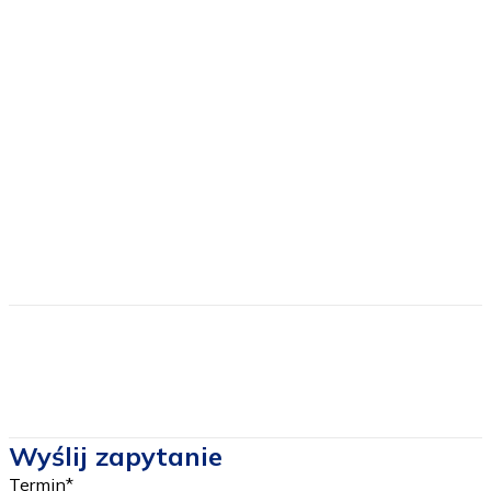
podatek VAT;
obowiązkowe opłaty na TFG i TFU;
ubezpieczenie NNW oraz pokrycie kosztów leczenia;
zestaw "tour quide" na czas trwania wycieczki;
Cena nie zawiera
biletów wstępu do wybranych atrakcji w ramach
programu;
prowiantu na drogę powrotną, który można zamówić
do śniadania;
Wyślij zapytanie
Termin
*