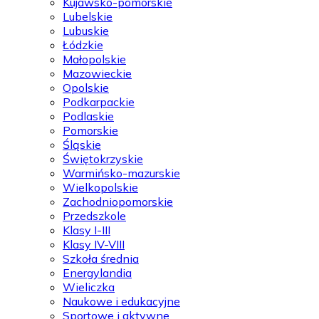
Kujawsko-pomorskie
Lubelskie
Lubuskie
Łódzkie
Małopolskie
Mazowieckie
Opolskie
Podkarpackie
Podlaskie
Pomorskie
Śląskie
Świętokrzyskie
Warmińsko-mazurskie
Wielkopolskie
Zachodniopomorskie
Przedszkole
Klasy I-III
Klasy IV-VIII
Szkoła średnia
Energylandia
Wieliczka
Naukowe i edukacyjne
Sportowe i aktywne