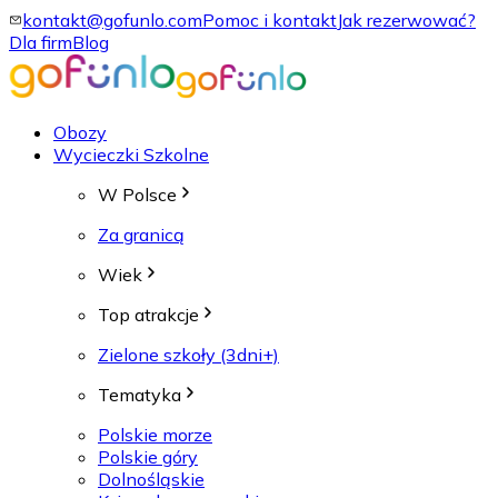
kontakt@gofunlo.com
Pomoc i kontakt
Jak rezerwować?
Dla firm
Blog
Obozy
Wycieczki Szkolne
W Polsce
Za granicą
Wiek
Top atrakcje
Zielone szkoły (3dni+)
Tematyka
Polskie morze
Polskie góry
Dolnośląskie