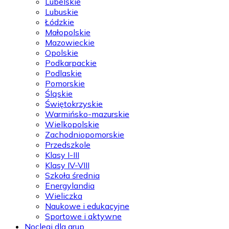
Lubelskie
Lubuskie
Łódzkie
Małopolskie
Mazowieckie
Opolskie
Podkarpackie
Podlaskie
Pomorskie
Śląskie
Świętokrzyskie
Warmińsko-mazurskie
Wielkopolskie
Zachodniopomorskie
Przedszkole
Klasy I-III
Klasy IV-VIII
Szkoła średnia
Energylandia
Wieliczka
Naukowe i edukacyjne
Sportowe i aktywne
Noclegi dla grup