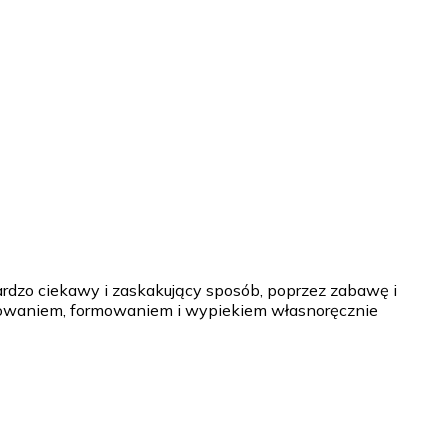
ardzo ciekawy i zaskakujący sposób, poprzez zabawę i
towaniem, formowaniem i wypiekiem własnoręcznie
em; udział w warsztatach "Od ziarenka do bochenka";