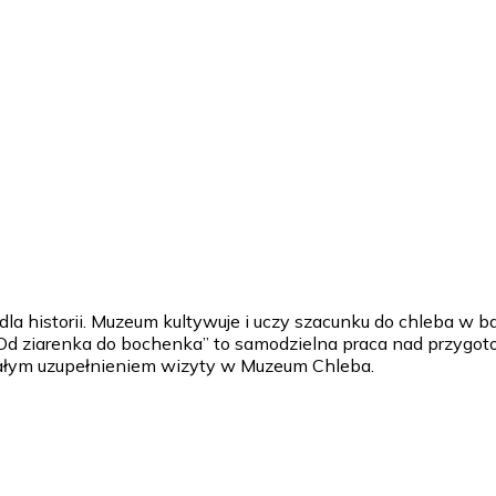
la historii. Muzeum kultywuje i uczy szacunku do chleba w b
d ziarenka do bochenka” to samodzielna praca nad przygo
onałym uzupełnieniem wizyty w Muzeum Chleba.
d do Radzionkowa - zwiedzanie Muzeum Chleba z przewodniki