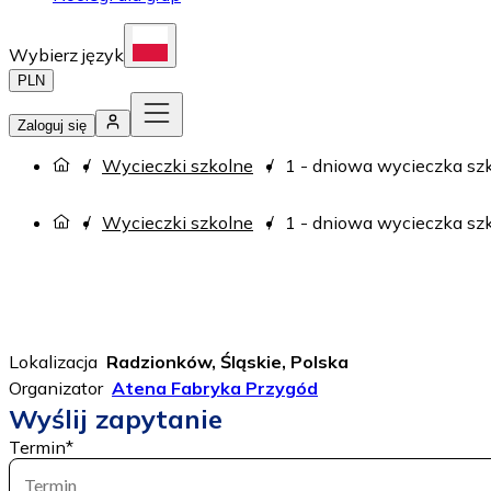
Wybierz język
PLN
Zaloguj się
Wycieczki szkolne
1 - dniowa wycieczka sz
Wycieczki szkolne
1 - dniowa wycieczka sz
Lokalizacja
Radzionków, Śląskie, Polska
Organizator
Atena Fabryka Przygód
Wyślij zapytanie
Termin
*
Termin