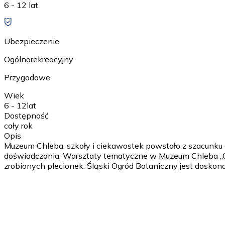
6 - 12 lat
Ubezpieczenie
Ogólnorekreacyjny
Przygodowe
Wiek
6 - 12
lat
Dostępność
cały rok
Opis
Muzeum Chleba, szkoły i ciekawostek powstało z szacunku d
doświadczania. Warsztaty tematyczne w Muzeum Chleba „O
zrobionych plecionek. Śląski Ogród Botaniczny jest dosk
1 dzień
wyjazd z parkingu szkoły w porannych godzianch; przyjaz