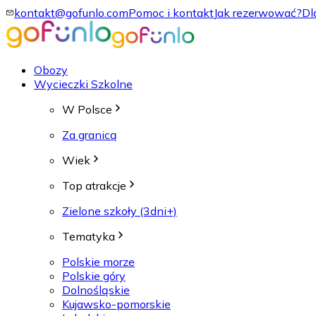
kontakt@gofunlo.com
Pomoc i kontakt
Jak rezerwować?
Dl
Obozy
Wycieczki Szkolne
W Polsce
Za granicą
Wiek
Top atrakcje
Zielone szkoły (3dni+)
Tematyka
Polskie morze
Polskie góry
Dolnośląskie
Kujawsko-pomorskie