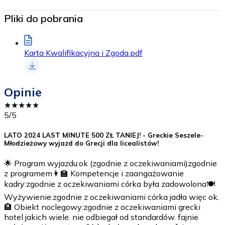
Pliki do pobrania
Karta Kwalifikacyjna i Zgoda.pdf
Opinie
★
★
★
★
★
5
/5
LATO 2024 LAST MINUTE 500 ZŁ TANIEJ! - Greckie Seszele-
Młodzieżowy wyjazd do Grecji dla licealistów!
🌟 Program wyjazdu:ok (zgodnie z oczekiwaniami)zgodnie
z programem👩‍🏫 Kompetencje i zaangażowanie
kadry:zgodnie z oczekiwaniami córka była zadowolona🍽️
Wyżywienie:zgodnie z oczekiwaniami córka jadła więc ok.
🏨 Obiekt noclegowy:zgodnie z oczekiwaniami grecki
hotel jakich wiele. nie odbiegał od standardów. fajnie