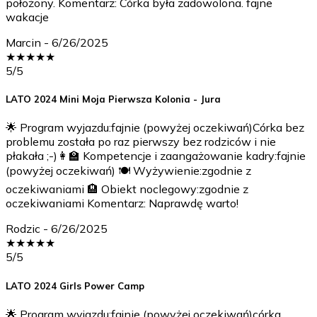
położony. Komentarz: Córka była zadowolona. fajne
wakacje
Marcin
-
6/26/2025
★
★
★
★
★
5
/5
LATO 2024 Mini Moja Pierwsza Kolonia - Jura
🌟 Program wyjazdu:fajnie (powyżej oczekiwań)Córka bez
problemu została po raz pierwszy bez rodziców i nie
płakała ;-)👩‍🏫 Kompetencje i zaangażowanie kadry:fajnie
(powyżej oczekiwań) 🍽️ Wyżywienie:zgodnie z
oczekiwaniami 🏨 Obiekt noclegowy:zgodnie z
oczekiwaniami Komentarz: Naprawdę warto!
Rodzic
-
6/26/2025
★
★
★
★
★
5
/5
LATO 2024 Girls Power Camp
🌟 Program wyjazdu:fajnie (powyżej oczekiwań)córka