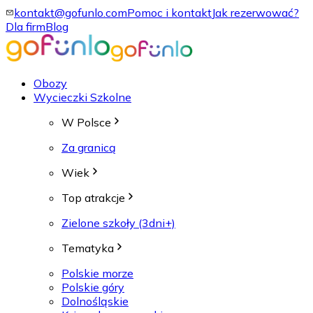
kontakt@gofunlo.com
Pomoc i kontakt
Jak rezerwować?
Dla firm
Blog
Obozy
Wycieczki Szkolne
W Polsce
Za granicą
Wiek
Top atrakcje
Zielone szkoły (3dni+)
Tematyka
Polskie morze
Polskie góry
Dolnośląskie