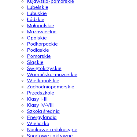
Kujawsko-pomorskie
Lubelskie
Lubuskie
Łódzkie
Małopolskie
Mazowieckie
Opolskie
Podkarpackie
Podlaskie
Pomorskie
Śląskie
Świętokrzyskie
Warmińsko-mazurskie
Wielkopolskie
Zachodniopomorskie
Przedszkole
Klasy I-III
Klasy IV-VIII
Szkoła średnia
Energylandia
Wieliczka
Naukowe i edukacyjne
Sportowe i aktywne