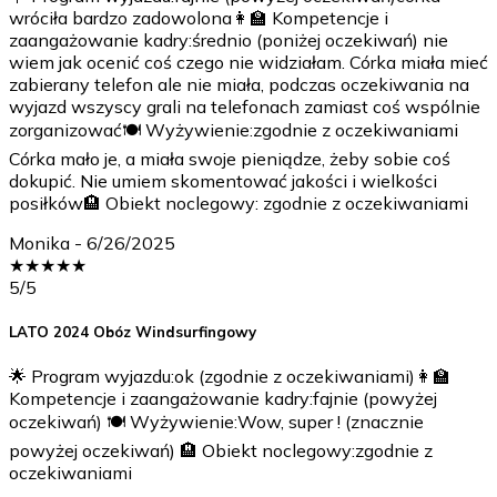
wróciła bardzo zadowolona👩‍🏫 Kompetencje i
zaangażowanie kadry:średnio (poniżej oczekiwań) nie
wiem jak ocenić coś czego nie widziałam. Córka miała mieć
zabierany telefon ale nie miała, podczas oczekiwania na
wyjazd wszyscy grali na telefonach zamiast coś wspólnie
zorganizować🍽️ Wyżywienie:zgodnie z oczekiwaniami
Córka mało je, a miała swoje pieniądze, żeby sobie coś
dokupić. Nie umiem skomentować jakości i wielkości
posiłków🏨 Obiekt noclegowy: zgodnie z oczekiwaniami
Monika
-
6/26/2025
★
★
★
★
★
5
/5
LATO 2024 Obóz Windsurfingowy
🌟 Program wyjazdu:ok (zgodnie z oczekiwaniami)👩‍🏫
Kompetencje i zaangażowanie kadry:fajnie (powyżej
oczekiwań) 🍽️ Wyżywienie:Wow, super ! (znacznie
powyżej oczekiwań) 🏨 Obiekt noclegowy:zgodnie z
oczekiwaniami