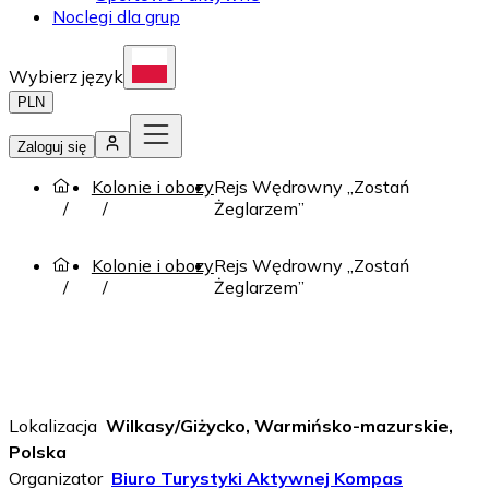
Noclegi dla grup
Wybierz język
PLN
Zaloguj się
Kolonie i obozy
Rejs Wędrowny „Zostań
Żeglarzem”
Kolonie i obozy
Rejs Wędrowny „Zostań
Żeglarzem”
Lokalizacja
Wilkasy/Giżycko, Warmińsko-mazurskie,
Polska
Organizator
Biuro Turystyki Aktywnej Kompas