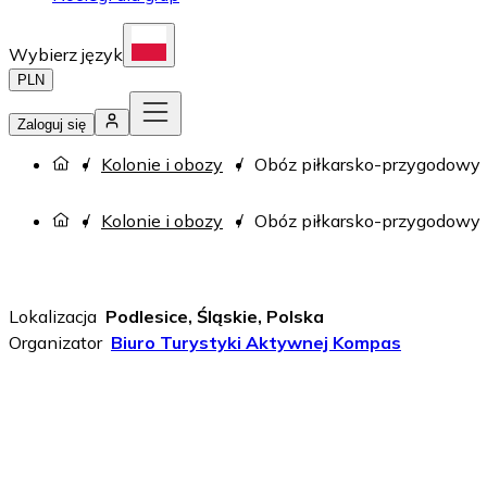
Wybierz język
PLN
Zaloguj się
Kolonie i obozy
Obóz piłkarsko-przygodowy
Kolonie i obozy
Obóz piłkarsko-przygodowy
Lokalizacja
Podlesice, Śląskie, Polska
Organizator
Biuro Turystyki Aktywnej Kompas