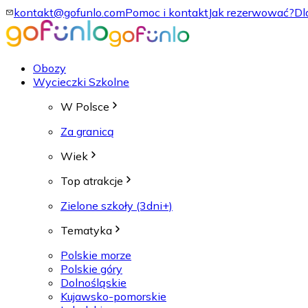
kontakt@gofunlo.com
Pomoc i kontakt
Jak rezerwować?
Dl
Obozy
Wycieczki Szkolne
W Polsce
Za granicą
Wiek
Top atrakcje
Zielone szkoły (3dni+)
Tematyka
Polskie morze
Polskie góry
Dolnośląskie
Kujawsko-pomorskie