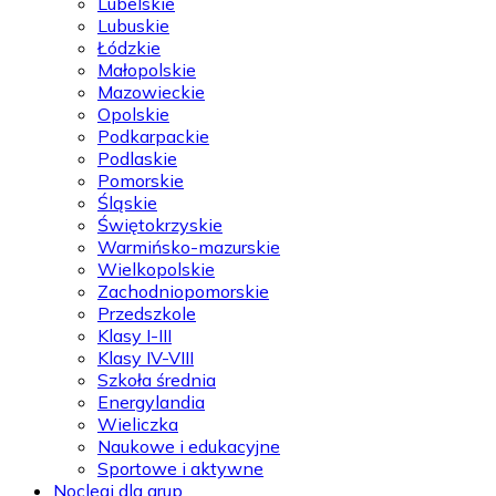
Lubelskie
Lubuskie
Łódzkie
Małopolskie
Mazowieckie
Opolskie
Podkarpackie
Podlaskie
Pomorskie
Śląskie
Świętokrzyskie
Warmińsko-mazurskie
Wielkopolskie
Zachodniopomorskie
Przedszkole
Klasy I-III
Klasy IV-VIII
Szkoła średnia
Energylandia
Wieliczka
Naukowe i edukacyjne
Sportowe i aktywne
Noclegi dla grup