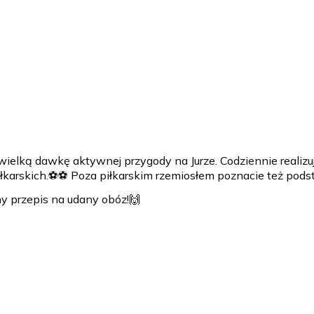
elką dawkę aktywnej przygody na Jurze. Codziennie realizuj
karskich.⚽️⚽️ Poza piłkarskim rzemiosłem poznacie też podst
ny przepis na udany obóz!🙌