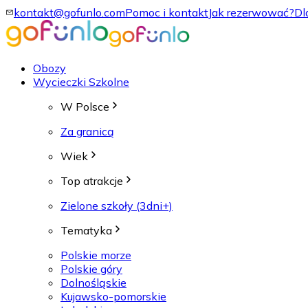
kontakt@gofunlo.com
Pomoc i kontakt
Jak rezerwować?
Dl
Obozy
Wycieczki Szkolne
W Polsce
Za granicą
Wiek
Top atrakcje
Zielone szkoły (3dni+)
Tematyka
Polskie morze
Polskie góry
Dolnośląskie
Kujawsko-pomorskie