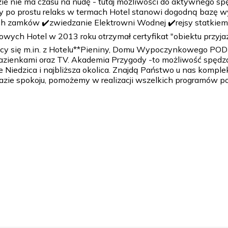
ie nie ma czasu na nudę - tutaj możliwości do aktywnego spę
zy po prostu relaks w termach Hotel stanowi dogodną bazę wy
zamków ✔️zwiedzanie Elektrowni Wodnej ✔️rejsy statkiem po 
wych Hotel w 2013 roku otrzymał certyfikat "obiektu przyjaz
dający się m.in. z Hotelu**Pieniny, Domu Wypoczynkowego 
 z łazienkami oraz TV. Akademia Przygody -to możliwość sp
e Niedzica i najbliższa okolica. Znajdą Państwo u nas komple
oazie spokoju, pomożemy w realizacji wszelkich programów po