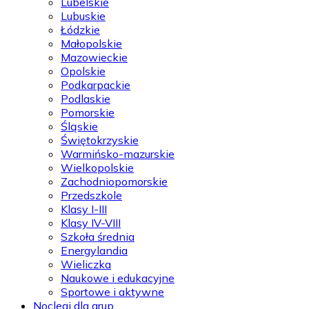
Lubelskie
Lubuskie
Łódzkie
Małopolskie
Mazowieckie
Opolskie
Podkarpackie
Podlaskie
Pomorskie
Śląskie
Świętokrzyskie
Warmińsko-mazurskie
Wielkopolskie
Zachodniopomorskie
Przedszkole
Klasy I-III
Klasy IV-VIII
Szkoła średnia
Energylandia
Wieliczka
Naukowe i edukacyjne
Sportowe i aktywne
Noclegi dla grup