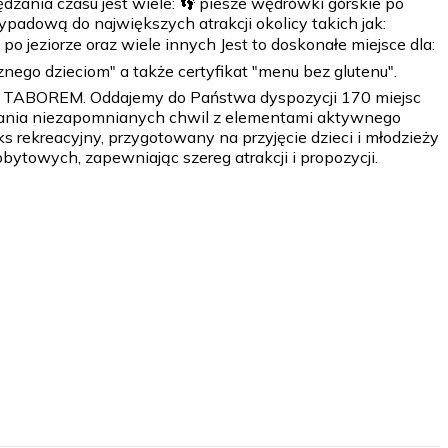
dzania czasu jest wiele: 👣 piesze wędrówki górskie po
padową do największych atrakcji okolicy takich jak:
jeziorze oraz wiele innych Jest to doskonałe miejsce dla:
nego dzieciom" a także certyfikat "menu bez glutenu".
POD TABOREM. Oddajemy do Państwa dyspozycji 170 miejsc
ędzania niezapomnianych chwil z elementami aktywnego
ks rekreacyjny, przygotowany na przyjęcie dzieci i młodzieży
bytowych, zapewniając szereg atrakcji i propozycji.