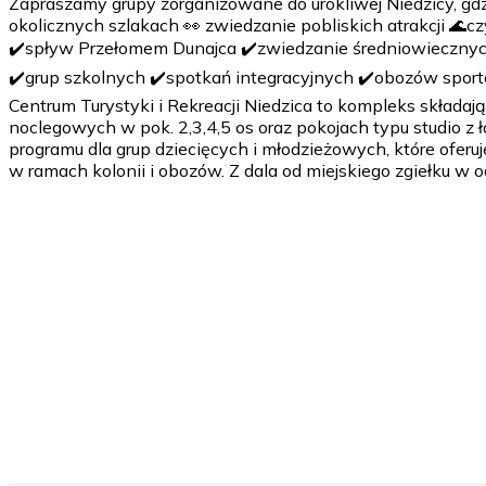
Zapraszamy grupy zorganizowane do urokliwej Niedzicy, gdz
okolicznych szlakach 👀 zwiedzanie pobliskich atrakcji 🌊c
✔️spływ Przełomem Dunajca ✔️zwiedzanie średniowiecznych 
✔️grup szkolnych ✔️spotkań integracyjnych ✔️obozów sporto
Centrum Turystyki i Rekreacji Niedzica to kompleks skła
noclegowych w pok. 2,3,4,5 os oraz pokojach typu studio
programu dla grup dziecięcych i młodzieżowych, które oferuj
w ramach kolonii i obozów. Z dala od miejskiego zgiełku w 