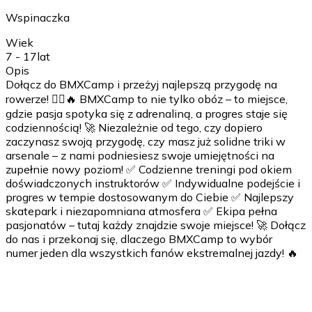
Wspinaczka
Wiek
7 - 17
lat
Opis
Dołącz do BMXCamp i przeżyj najlepszą przygodę na
rowerze! 🚴‍♂️🔥 BMXCamp to nie tylko obóz – to miejsce,
gdzie pasja spotyka się z adrenaliną, a progres staje się
codziennością! 🚀 Niezależnie od tego, czy dopiero
zaczynasz swoją przygodę, czy masz już solidne triki w
arsenale – z nami podniesiesz swoje umiejętności na
zupełnie nowy poziom! ✅ Codzienne treningi pod okiem
doświadczonych instruktorów ✅ Indywidualne podejście i
progres w tempie dostosowanym do Ciebie ✅ Najlepszy
skatepark i niezapomniana atmosfera ✅ Ekipa pełna
pasjonatów – tutaj każdy znajdzie swoje miejsce! 🚀 Dołącz
do nas i przekonaj się, dlaczego BMXCamp to wybór
numer jeden dla wszystkich fanów ekstremalnej jazdy! 🔥