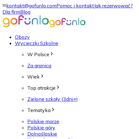
kontakt@gofunlo.com
Pomoc i kontakt
Jak rezerwować?
Dla firm
Blog
Obozy
Wycieczki Szkolne
W Polsce
Za granicą
Wiek
Top atrakcje
Zielone szkoły (3dni+)
Tematyka
Polskie morze
Polskie góry
Dolnośląskie