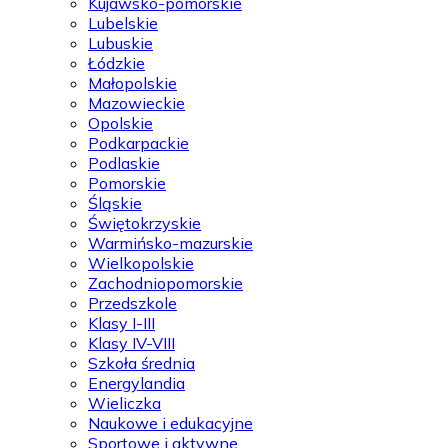
Kujawsko-pomorskie
Lubelskie
Lubuskie
Łódzkie
Małopolskie
Mazowieckie
Opolskie
Podkarpackie
Podlaskie
Pomorskie
Śląskie
Świętokrzyskie
Warmińsko-mazurskie
Wielkopolskie
Zachodniopomorskie
Przedszkole
Klasy I-III
Klasy IV-VIII
Szkoła średnia
Energylandia
Wieliczka
Naukowe i edukacyjne
Sportowe i aktywne