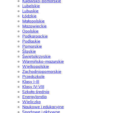
Kujawsko-pomorskie
Lubelskie
Lubuskie
Łódzkie
Małopolskie
Mazowieckie
Opolskie
Podkarpackie
Podlaskie
Pomorskie
Śląskie
Świętokrzyskie
Warmińsko-mazurskie
Wielkopolskie
Zachodniopomorskie
Przedszkole
Klasy I-III
Klasy IV-VIII
Szkoła średnia
Energylandia
Wieliczka
Naukowe i edukacyjne
Sportowe i aktywne