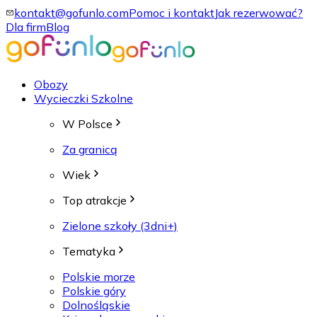
kontakt@gofunlo.com
Pomoc i kontakt
Jak rezerwować?
Dla firm
Blog
Obozy
Wycieczki Szkolne
W Polsce
Za granicą
Wiek
Top atrakcje
Zielone szkoły (3dni+)
Tematyka
Polskie morze
Polskie góry
Dolnośląskie