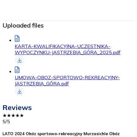
Price DOES NOT include
Uploaded files
KARTA-KWALIFIKACYJNA-UCZESTNIKA-
WYPOCZYNKU-JASTRZĘBIA_GÓRA_2025.pdf
UMOWA-OBOZ-SPORTOWO-REKREACYJNY-
JASTRZĘBIA_GÓRA.pdf
Reviews
★
★
★
★
★
5
/5
LATO 2024 Obóz sportowo-rekreacyjny Murzasichle Obóz