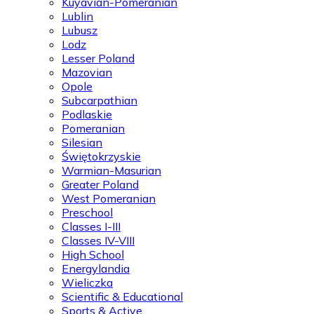
Kuyavian-Pomeranian
Lublin
Lubusz
Lodz
Lesser Poland
Mazovian
Opole
Subcarpathian
Podlaskie
Pomeranian
Silesian
Świętokrzyskie
Warmian-Masurian
Greater Poland
West Pomeranian
Preschool
Classes I-III
Classes IV-VIII
High School
Energylandia
Wieliczka
Scientific & Educational
Sports & Active