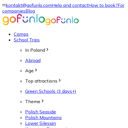
kontakt@gofunlo.com
Help and contact
How to book?
For
companies
Blog
Camps
School Trips
In Poland
Abroad
Age
Top attractions
Green Schools (3 days+)
Theme
Polish Seaside
Polish Mountains
Lower Silesian