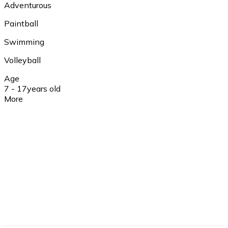
Adventurous
Paintball
Swimming
Volleyball
Age
7 - 17
years old
More
Insurance
Yes