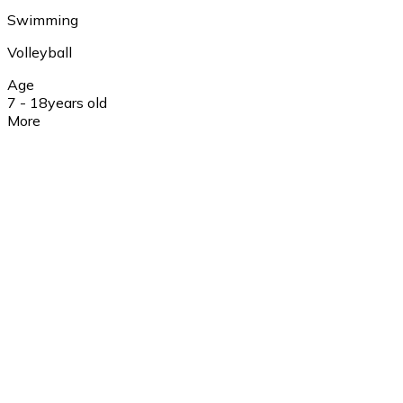
Swimming
Volleyball
Age
7 - 18
years old
More
Insurance
Yes