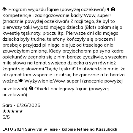
🌟 Program wyjazdu:fajnie (powyżej oczekiwań)👩‍🏫
Kompetencje i zaangażowanie kadry:Wow, super !
(znacznie powyżej oczekiwań) Z racji tego, że był to
pierwszy taki wyjazd mojego dziecka (8lat) balam się o
kwestię tęsknoty, płaczu itp. Pierwsze dni dla mojego
dziecka były trudne, telefony kończyły się płaczem i
prośbą o przyjazd pi niego, ale już od trzeciego dnia
zauważyłam zmianę. Kiedy przyjechałam po syna kadra
opiekunów żegnała się z nim bardzo życzliwie, słyszałam
mile słowa na temat swojego dziecka a syn również
żegnał się słowami "będę tęsknił" to utwierdzilo mnie, że
otrzymał tam wsparcie i czuł się bezpiecznie a to bardzo
ważne.🍽️ Wyżywienie:Wow, super ! (znacznie powyżej
oczekiwań) 🏨 Obiekt noclegowy:fajnie (powyżej
oczekiwań)
Sara
-
6/26/2025
★
★
★
★
★
5
/5
LATO 2024 Surwival w lesie - kolonie letnie na Kaszubach