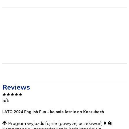
Price includes
Price DOES NOT include
Reviews
★
★
★
★
★
5
/5
LATO 2024 English Fun - kolonie letnie na Kaszubach
🌟 Program wyjazdu:fajnie (powyżej oczekiwań)👩‍🏫