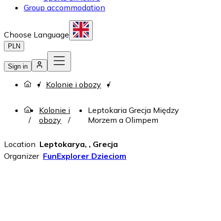
Group accommodation
Choose Language
PLN
Sign in
Kolonie i obozy
Kolonie i
Leptokaria Grecja Między
obozy
Morzem a Olimpem
Location
Leptokarya, , Grecja
Organizer
FunExplorer Dzieciom