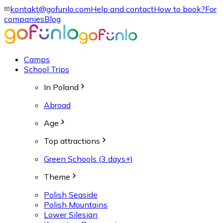
kontakt@gofunlo.com
Help and contact
How to book?
For
companies
Blog
Camps
School Trips
In Poland
Abroad
Age
Top attractions
Green Schools (3 days+)
Theme
Polish Seaside
Polish Mountains
Lower Silesian