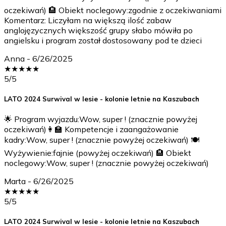
oczekiwań) 🏨 Obiekt noclegowy:zgodnie z oczekiwaniami
Komentarz: Liczyłam na większą ilość zabaw
anglojęzycznych większość grupy słabo mówiła po
angielsku i program został dostosowany pod te dzieci
Anna
-
6/26/2025
★
★
★
★
★
5
/5
LATO 2024 Surwival w lesie - kolonie letnie na Kaszubach
🌟 Program wyjazdu:Wow, super ! (znacznie powyżej
oczekiwań)👩‍🏫 Kompetencje i zaangażowanie
kadry:Wow, super ! (znacznie powyżej oczekiwań) 🍽️
Wyżywienie:fajnie (powyżej oczekiwań) 🏨 Obiekt
noclegowy:Wow, super ! (znacznie powyżej oczekiwań)
Marta
-
6/26/2025
★
★
★
★
★
5
/5
LATO 2024 Surwival w lesie - kolonie letnie na Kaszubach