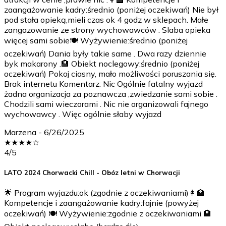
zaangażowanie kadry:średnio (poniżej oczekiwań) Nie był
pod stała opieką,mieli czas ok 4 godz w sklepach. Małe
zangazowanie ze strony wychowawców . Slaba opieka
więcej sami sobie🍽️ Wyżywienie:średnio (poniżej
oczekiwań) Dania były takie same . Dwa razy dziennie
byk makarony .🏨 Obiekt noclegowy:średnio (poniżej
oczekiwań) Pokoj ciasny, mało możliwości poruszania się.
Brak internetu Komentarz: Nic Ogólnie fatalny wyjazd
żadna organizacja za poznawcza ,zwiedzanie sami sobie .
Chodzili sami wieczorami . Nic nie organizowali fajnego
wychowawcy . Więc ogólnie słaby wyjazd
Marzena
-
6/26/2025
★
★
★
★
☆
4
/5
LATO 2024 Chorwacki Chill - Obóz letni w Chorwacji
🌟 Program wyjazdu:ok (zgodnie z oczekiwaniami)👩‍🏫
Kompetencje i zaangażowanie kadry:fajnie (powyżej
oczekiwań) 🍽️ Wyżywienie:zgodnie z oczekiwaniami 🏨