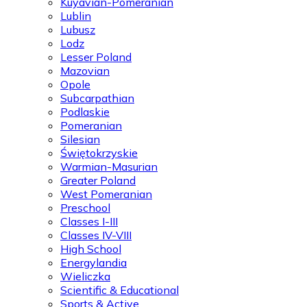
Kuyavian-Pomeranian
Lublin
Lubusz
Lodz
Lesser Poland
Mazovian
Opole
Subcarpathian
Podlaskie
Pomeranian
Silesian
Świętokrzyskie
Warmian-Masurian
Greater Poland
West Pomeranian
Preschool
Classes I-III
Classes IV-VIII
High School
Energylandia
Wieliczka
Scientific & Educational
Sports & Active