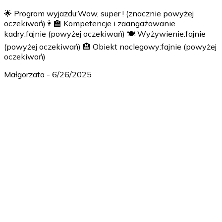
🌟 Program wyjazdu:Wow, super ! (znacznie powyżej
oczekiwań)👩‍🏫 Kompetencje i zaangażowanie
kadry:fajnie (powyżej oczekiwań) 🍽️ Wyżywienie:fajnie
(powyżej oczekiwań) 🏨 Obiekt noclegowy:fajnie (powyżej
oczekiwań)
Małgorzata
-
6/26/2025