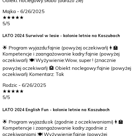
Obiekt noclegowy:słabo (bardzo źle)
Majka
-
6/26/2025
★
★
★
★
★
5
/5
LATO 2024 Surwival w lesie - kolonie letnie na Kaszubach
🌟 Program wyjazdu:fajnie (powyżej oczekiwań)👩‍🏫
Kompetencje i zaangażowanie kadry:fajnie (powyżej
oczekiwań) 🍽️ Wyżywienie:Wow, super ! (znacznie
powyżej oczekiwań) 🏨 Obiekt noclegowy:fajnie (powyżej
oczekiwań) Komentarz: Tak
Rodzic
-
6/26/2025
★
★
★
★
★
5
/5
LATO 2024 English Fun - kolonie letnie na Kaszubach
🌟 Program wyjazdu:ok (zgodnie z oczekiwaniami)👩‍🏫
Kompetencje i zaangażowanie kadry:zgodnie z
oczekiwaniami 🍽️ Wyżywienie:fajnie (powyżej