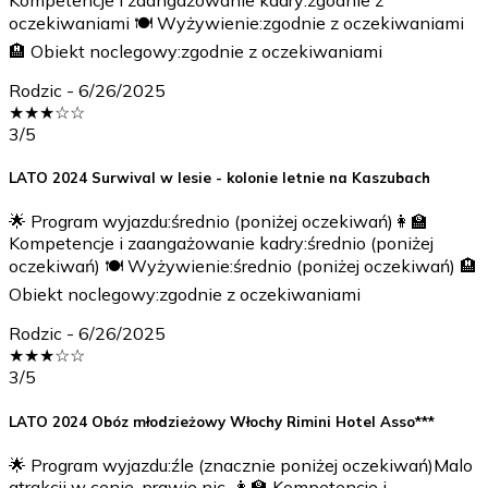
Kompetencje i zaangażowanie kadry:zgodnie z
oczekiwaniami 🍽️ Wyżywienie:zgodnie z oczekiwaniami
🏨 Obiekt noclegowy:zgodnie z oczekiwaniami
Rodzic
-
6/26/2025
★
★
★
☆
☆
3
/5
LATO 2024 Surwival w lesie - kolonie letnie na Kaszubach
🌟 Program wyjazdu:średnio (poniżej oczekiwań)👩‍🏫
Kompetencje i zaangażowanie kadry:średnio (poniżej
oczekiwań) 🍽️ Wyżywienie:średnio (poniżej oczekiwań) 🏨
Obiekt noclegowy:zgodnie z oczekiwaniami
Rodzic
-
6/26/2025
★
★
★
☆
☆
3
/5
LATO 2024 Obóz młodzieżowy Włochy Rimini Hotel Asso***
🌟 Program wyjazdu:źle (znacznie poniżej oczekiwań)Malo
atrakcji w cenie ,prawie nic .👩‍🏫 Kompetencje i